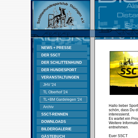
NEWS + PRESSE
DER SSCT
DER SCHLITTENHUND
DER HUNDESPORT
VERANSTALTUNGEN
JHV '24
TL Oberhof '24
TL+BM Gardelegen '24
Hallo lieber Spor
Archiv
schön, dass Du d
SSCT-RENNEN
interessierst.
Es wartet ein Pr
DOWNLOADS
Weitere Informati
entnehmen.
BILDERGALERIE
Euer SSCT
GÄSTEBUCH