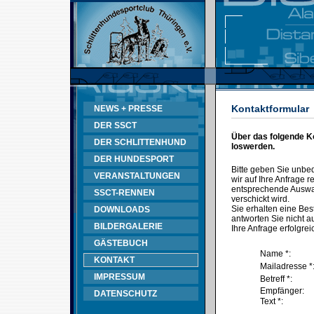
Kontaktformular
NEWS + PRESSE
DER SSCT
Über das folgende K
DER SCHLITTENHUND
loswerden.
DER HUNDESPORT
Bitte geben Sie unbe
VERANSTALTUNGEN
wir auf Ihre Anfrage
entsprechende Auswahl
SSCT-RENNEN
verschickt wird.
Sie erhalten eine Bes
DOWNLOADS
antworten Sie nicht au
BILDERGALERIE
Ihre Anfrage erfolgrei
GÄSTEBUCH
Name *:
KONTAKT
Mailadresse *
IMPRESSUM
Betreff *:
Empfänger:
DATENSCHUTZ
Text *: