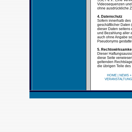
SSCT e.V.. Eine Verv
Videosequenzen und T
ohne ausdrückliche Z
4. Datenschutz
Sofern innerhalb des 
geschäftlicher Daten 
dieser Daten seitens 
und Bezahlung aller a
auch ohne Angabe sol
Pseudonyms gestattet
5. Rechtswirksamke
Dieser Haftungsaussch
diese Seite verwiesen
geltenden Rechtslage 
die übrigen Teile des
HOME
|
NEWS +
VERANSTALTUN