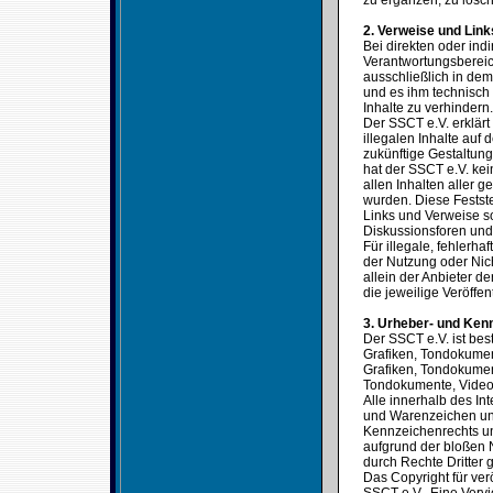
zu ergänzen, zu lösch
2. Verweise und Link
Bei direkten oder ind
Verantwortungsbereic
ausschließlich in dem 
und es ihm technisch
Inhalte zu verhindern.
Der SSCT e.V. erklärt
illegalen Inhalte auf
zukünftige Gestaltung
hat der SSCT e.V. kein
allen Inhalten aller g
wurden. Diese Festste
Links und Verweise s
Diskussionsforen und 
Für illegale, fehlerh
der Nutzung oder Nich
allein der Anbieter de
die jeweilige Veröffen
3. Urheber- und Ken
Der SSCT e.V. ist bes
Grafiken, Tondokumen
Grafiken, Tondokumen
Tondokumente, Video
Alle innerhalb des In
und Warenzeichen unt
Kennzeichenrechts un
aufgrund der bloßen 
durch Rechte Dritter g
Das Copyright für verö