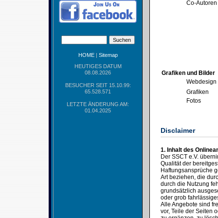
Co-Autoren
HOME
|
Sitemap
HEUTIGES DATUM
08.08.2026
Grafiken und Bilder
Webdesign
BESUCHER SEIT 15.10.99:
65.528.571
Grafiken
Fotos
LETZTE ÄNDERUNG AM:
01.04.2025
Disclaimer
1. Inhalt des Online
Der SSCT e.V. übernimm
Qualität der bereitges
Haftungsansprüche ge
Art beziehen, die du
durch die Nutzung feh
grundsätzlich ausgesc
oder grob fahrlässige
Alle Angebote sind fr
vor, Teile der Seite