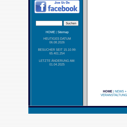
HOME
|
Sitemap
HEUTIGES DATUM
06.08.2026
BESUCHER SEIT 15.10.99:
65.401.254
LETZTE ÄNDERUNG AM:
01.04.2025
HOME
|
NEWS +
VERANSTALTUN