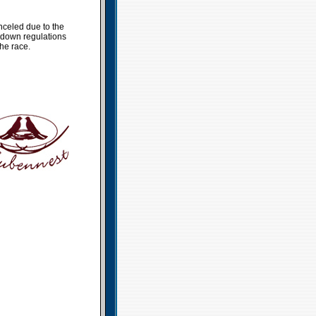
nceled due to the
kdown regulations
the race.