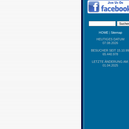
HOME
|
Sitemap
HEUTIGES DATUM
07.08.2026
BESUCHER SEIT 15.10.99
65.440.978
LETZTE ÄNDERUNG AM:
01.04.2025