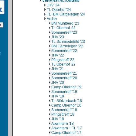
VERANSTALTUNGEN
JHV '24
TL Oberhof '24
TL+BM Gardelegen '24
Archiv
BM Mühlberg '23
TL Oberhof '23
Sommertreff '23
JHV '23
TL Schmiedefeld '23
BM Gardelegen '22
Sommertreff '22
:
JHV '22
Pfingsttreff '22
TL Oberhof '22
JHV '21
Sommertreff '21
Sommertreff '20
JHV '20
Camp Oberhof '19
Sommertreff '19
JHV '19
TL Stützerbach '18
Camp Oberhof '18
Sommertreff '18
Pfingsttreff '18
JHV '18
Abwintern '18
Anwintern + TL '17
Camp Oberhof '17