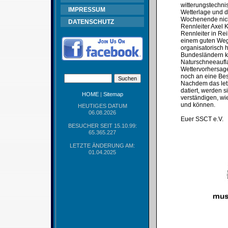
witterungstechni
IMPRESSUM
Wetterlage und d
Wochenende nicht
DATENSCHUTZ
Rennleiter Axel 
Rennleiter in Re
einem guten Weg 
organisatorisch 
Bundesländern ke
Naturschneeaufla
Wettervorhersage
noch an eine Bes
Nachdem das let
datiert, werden 
HOME
|
Sitemap
verständigen, wie
und können.
HEUTIGES DATUM
06.08.2026
Euer SSCT e.V.
BESUCHER SEIT 15.10.99:
65.365.227
LETZTE ÄNDERUNG AM:
01.04.2025