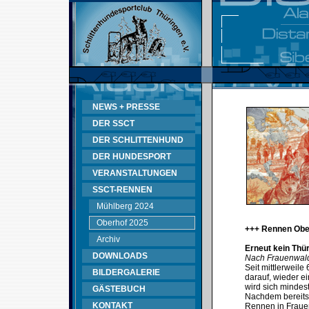
NEWS + PRESSE
DER SSCT
DER SCHLITTENHUND
DER HUNDESPORT
VERANSTALTUNGEN
SSCT-RENNEN
Mühlberg 2024
Oberhof 2025
+++ Rennen Obe
Archiv
Erneut kein Thü
DOWNLOADS
Nach Frauenwald
Seit mittlerweil
BILDERGALERIE
darauf, wieder e
wird sich mindes
GÄSTEBUCH
Nachdem bereits
KONTAKT
Rennen in Fraue