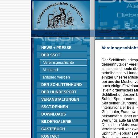
Vereinsgeschich
NEWS + PRESSE
DER SSCT
Der Schlittenhundespo
Vereinsgeschichte
gemeinnütziger Verein
so sind sind heute üb
Vorstand
betreiben aktiv Hunde
Mitglied werden
einiger unserer Mitgl
bei uns die Musher v
DER SCHLITTENHUND
auch einige Einzelhun
ist ein ordentliches 
DER HUNDESPORT
Schlittenhundesport
Suhler Sportbundes.
VERANSTALTUNGEN
Seit seiner Gründung
SSCT-RENNEN
internationaler Betei
Goldlauter, Frauenwal
DOWNLOADS
bekannter Musher erh
Wertungsläufe für Mit
BILDERGALERIE
Deutschen Meistersch
GÄSTEBUCH
Vereinsarbeit war zwe
Sprint im Februar 199
KONTAKT
Sprint austragen durft