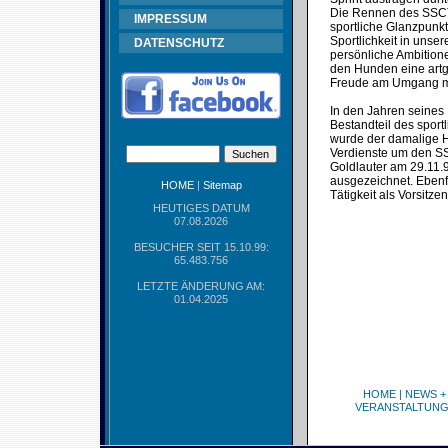
Die Rennen des SSCT s
IMPRESSUM
sportliche Glanzpunk
Sportlichkeit in uns
DATENSCHUTZ
persönliche Ambitione
den Hunden eine artge
Freude am Umgang mi
In den Jahren seines
Bestandteil des spor
wurde der damalige Ha
Verdienste um den SS
Goldlauter am 29.11.
ausgezeichnet. Ebenfa
HOME
|
Sitemap
Tätigkeit als Vorsitz
HEUTIGES DATUM
07.08.2026
BESUCHER SEIT 15.10.99:
65.483.756
LETZTE ÄNDERUNG AM:
01.04.2025
HOME
|
NEWS +
VERANSTALTUN