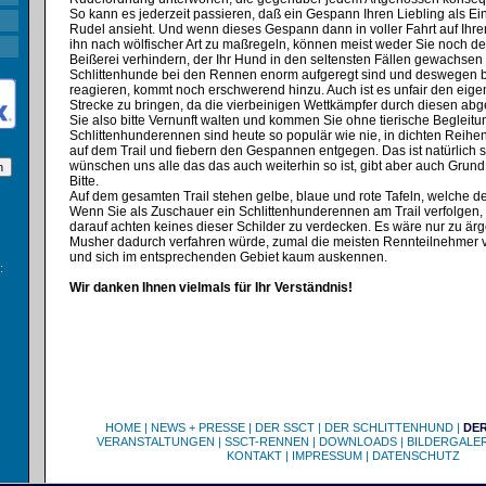
So kann es jederzeit passieren, daß ein Gespann Ihren Liebling als Ein
Rudel ansieht. Und wenn dieses Gespann dann in voller Fahrt auf Ihr
ihn nach wölfischer Art zu maßregeln, können meist weder Sie noch d
Beißerei verhindern, der Ihr Hund in den seltensten Fällen gewachsen 
Schlittenhunde bei den Rennen enorm aufgeregt sind und deswegen b
reagieren, kommt noch erschwerend hinzu. Auch ist es unfair den eige
Strecke zu bringen, da die vierbeinigen Wettkämpfer durch diesen ab
Sie also bitte Vernunft walten und kommen Sie ohne tierische Beglei
Schlittenhunderennen sind heute so populär wie nie, in dichten Reih
auf dem Trail und fiebern den Gespannen entgegen. Das ist natürlich 
wünschen uns alle das das auch weiterhin so ist, gibt aber auch Grund
Bitte.
Auf dem gesamten Trail stehen gelbe, blaue und rote Tafeln, welche de
Wenn Sie als Zuschauer ein Schlittenhunderennen am Trail verfolgen, 
darauf achten keines dieser Schilder zu verdecken. Es wäre nur zu ärg
Musher dadurch verfahren würde, zumal die meisten Rennteilnehmer v
und sich im entsprechenden Gebiet kaum auskennen.
:
Wir danken Ihnen vielmals für Ihr Verständnis!
HOME
|
NEWS + PRESSE
|
DER SSCT
|
DER SCHLITTENHUND
|
DE
VERANSTALTUNGEN
|
SSCT-RENNEN
|
DOWNLOADS
|
BILDERGALER
KONTAKT
|
IMPRESSUM
|
DATENSCHUTZ