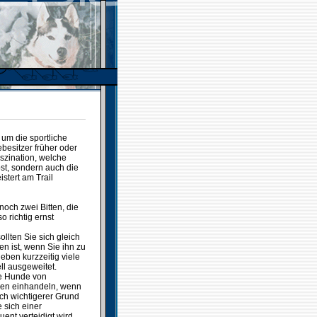
 um die sportliche
besitzer früher oder
aszination, welche
bst, sondern auch die
stert am Trail
och zwei Bitten, die
o richtig ernst
llten Sie sich gleich
 ist, wenn Sie ihn zu
eben kurzzeitig viele
l ausgeweitet.
die Hunde von
en einhandeln, wenn
ich wichtigerer Grund
 sich einer
nt verteidigt wird.