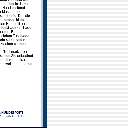
dringling in dieses
en Hund zustürmt, um
er Musher eine
sein dürfte. Das die
esonders hitzig
nen Hund mit an die
gelenkt werden. Lassen
tung zum Rennen.
en stehen Zuschauer
sehr schön und wir
 zu einer weiteren
n Trail markieren.
sollten Sie unbedingt
erlich wenn sich ein
on weit her anreisen
R HUNDESPORT
|
IE
|
GÄSTEBUCH
|