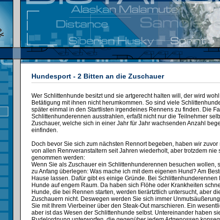
Hundesport - 2 Bitten an die Zuschauer
Wer Schlittenhunde besitzt und sie artgerecht halten will, der wird wohl
Betätigung mit ihnen nicht herumkommen. So sind viele Schlittenhunde
später einmal in den Startlisten irgendeines Rennens zu finden. Die F
Schlittenhunderennen ausstrahlen, erfaßt nicht nur die Teilnehmer sel
Zuschauer, welche sich in einer Jahr für Jahr wachsenden Anzahl begei
einfinden.
Doch bevor Sie sich zum nächsten Rennort begeben, haben wir zuvor n
von allen Rennveranstaltern seit Jahren wiederholt, aber trotzdem nie s
genommen werden:
Wenn Sie als Zuschauer ein Schlittenhunderennen besuchen wollen, so
zu Anfang überlegen: Was mache ich mit dem eigenen Hund? Am Besten
Hause lassen. Dafür gibt es einige Gründe. Bei Schlittenhunderennen l
Hunde auf engem Raum. Da haben sich Flöhe oder Krankheiten schnel
Hunde, die bei Rennen starten, werden tierärtztlich untersucht, aber 
Zuschauern nicht. Deswegen werden Sie sich immer Unmutsäußerung
Sie mit Ihrem Vierbeiner über den Steak-Out marschieren. Ein wesentl
aber ist das Wesen der Schlittenhunde selbst. Untereinander haben sie
Rudelordnung unterworfen, die gegenüber jedem Artgenossen konseque