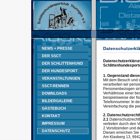
Datenschutzerklä
NEWS + PRESSE
DER SSCT
Datenschutzerklärung
DER SCHLITTENHUND
Schlittenhundesportc
DER HUNDESPORT
1. Gegenstand diese
VERANSTALTUNGEN
Mit dem Besuch und d
verarbeiten wir pers
SSCT-RENNEN
Personenbezogen sind
Verhältnisse einer b
DOWNLOADS
beispielsweise der N
BILDERGALERIE
Telefonnummer. In de
Vereinfachung die p
GÄSTEBUCH
2. Datenschutzrechtl
KONTAKT
2.1
Datenschutzrechtli
IMPRESSUM
vertreten durch den V
2.Vorsitzenden und 
DATENSCHUTZ
Diesen erreichen Sie 
Am Klasberg 13, 9942