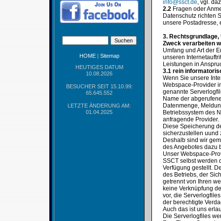
info@ssct.de
, vgl. d
2.2
Fragen oder Anme
Datenschutz richten S
unsere Postadresse, 
3. Rechtsgrundlage,
Zweck verarbeiten w
Umfang und Art der E
HOME
|
Sitemap
unseren Internetauft
Leistungen in Anspr
HEUTIGES DATUM
3.1 rein informatori
10.08.2026
Wenn Sie unsere Inte
Webspace-Provider in 
BESUCHER SEIT 15.10.99:
genannte Serverlogfil
65.645.552
Name der abgerufenen
Datenmenge, Meldung 
LETZTE ÄNDERUNG AM:
01.04.2025
Betriebssystem des Nu
anfragende Provider.
Diese Speicherung der 
sicherzustellen uund
Deshalb sind wir gem
des Angebotes dazu b
Unser Webspace-Provi
SSCT selbst werden d
Verfügung gestellt. 
des Betriebs, der Si
getrennt von Ihren we
keine Verknüpfung der
vor, die Serverlogfil
der berechtigte Verda
Auch das ist uns erlau
Die Serverlogfiles w