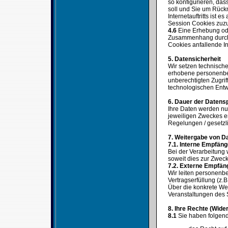
so konfigurieren, das
soll und Sie um Rück
Internetauftritts ist 
Session Cookies zuz
4.6
Eine Erhebung ode
Zusammenhang durch u
Cookies anfallende I
5. Datensicherheit
Wir setzen technisch
erhobene personenbez
unberechtigten Zugri
technologischen Entw
6. Dauer der Datens
Ihre Daten werden nur
jeweiligen Zweckes er
Regelungen / gesetzl
7. Weitergabe von D
7.1. Interne Empfän
Bei der Verarbeitung
soweit dies zur Zwecke
7.2. Externe Empfä
Wir leiten personenbe
Vertragserfüllung (z.B
Über die konkrete W
Veranstaltungen des 
8. Ihre Rechte (Wide
8.1
Sie haben folgen