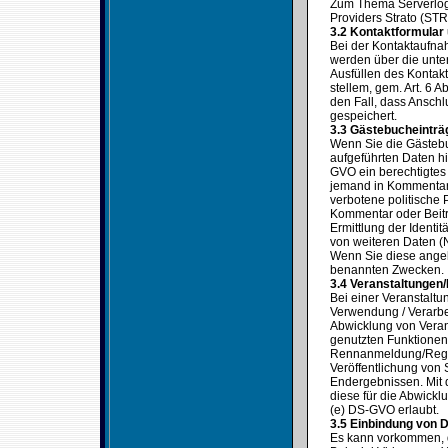
Zum Thema Serverlogf
Providers Strato (STR
3.2 Kontaktformular
Bei der Kontaktaufna
werden über die unter
Ausfüllen des Kontak
stellem, gem. Art. 6 
den Fall, dass Ansch
gespeichert.
3.3 Gästebucheinträ
Wenn Sie die Gästebuc
aufgeführten Daten hi
GVO ein berechtigtes 
jemand in Kommentare
verbotene politische 
Kommentar oder Beitr
Ermittlung der Identi
von weiteren Daten (N
Wenn Sie diese angeb
benannten Zwecken.
3.4 Veranstaltungen
Bei einer Veranstalt
Verwendung / Verarbe
Abwicklung von Verans
genutzten Funktionen 
Rennanmeldung/Regist
Veröffentlichung von S
Endergebnissen. Mit
diese für die Abwickl
(e) DS-GVO erlaubt.
3.5 Einbindung von D
Es kann vorkommen, d