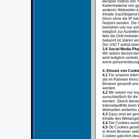
Beispiel Videos von 
Kartenmaterial von gp
anderen Webseiten ei
Inhalte (nachfolgend 
Denn ohne die IP-Adre
Nutzers senden. Die IP
bemühen uns nur solc
lediglich zur Auslief
falls die Dritt-Anbiet
bekannt ist, klären wi
Der SSCT selbst überm
3.6 Social Media-Plu
Wir setzen derzeit d
wird lediglich verlin
keine personenbezog
4. Einsatz von Cooki
4.1
Für unseren Intern
die im Rahmen Ihres 
Browser gesandt und 
werden.
4.2
Wir setzen nur sog
ausschließlich für di
werden. Zweck dieser
Internetauftritts bei
Webseiten weiterhin z
4.3
Dazu sind wir gem.
Inhalte des Webangeb
4.4
Die Cookies werde
4.5
Ob Cookies gesetz
in Ihrem Browser sel
Cookies gänzlich dea