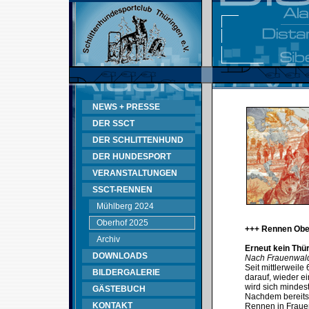
NEWS + PRESSE
DER SSCT
DER SCHLITTENHUND
DER HUNDESPORT
VERANSTALTUNGEN
SSCT-RENNEN
Mühlberg 2024
Oberhof 2025
+++ Rennen Obe
Archiv
Erneut kein Thü
DOWNLOADS
Nach Frauenwald
Seit mittlerweil
BILDERGALERIE
darauf, wieder e
wird sich mindes
GÄSTEBUCH
Nachdem bereits
KONTAKT
Rennen in Fraue