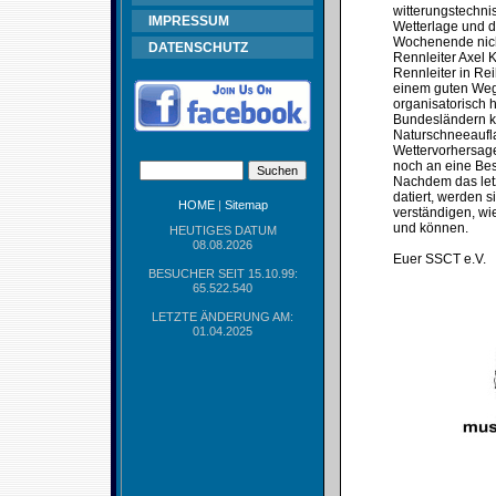
witterungstechni
IMPRESSUM
Wetterlage und d
Wochenende nicht
DATENSCHUTZ
Rennleiter Axel 
Rennleiter in Re
einem guten Weg 
organisatorisch 
Bundesländern ke
Naturschneeaufla
Wettervorhersage
noch an eine Bes
Nachdem das let
datiert, werden 
HOME
|
Sitemap
verständigen, wie
und können.
HEUTIGES DATUM
08.08.2026
Euer SSCT e.V.
BESUCHER SEIT 15.10.99:
65.522.540
LETZTE ÄNDERUNG AM:
01.04.2025