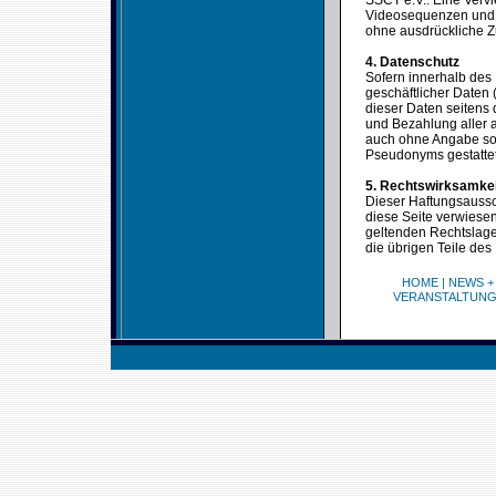
SSCT e.V.. Eine Verv
Videosequenzen und T
ohne ausdrückliche Z
4. Datenschutz
Sofern innerhalb des 
geschäftlicher Daten 
dieser Daten seitens 
und Bezahlung aller a
auch ohne Angabe sol
Pseudonyms gestattet
5. Rechtswirksamke
Dieser Haftungsaussch
diese Seite verwiesen
geltenden Rechtslage 
die übrigen Teile des
HOME
|
NEWS +
VERANSTALTUN