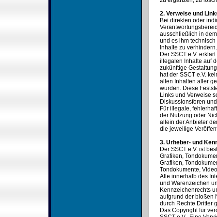
zu ergänzen, zu lösch
2. Verweise und Link
Bei direkten oder ind
Verantwortungsbereic
ausschließlich in dem 
und es ihm technisch
Inhalte zu verhindern.
Der SSCT e.V. erklärt
illegalen Inhalte auf
zukünftige Gestaltung
hat der SSCT e.V. kein
allen Inhalten aller g
wurden. Diese Festste
Links und Verweise s
Diskussionsforen und 
Für illegale, fehlerh
der Nutzung oder Nich
allein der Anbieter de
die jeweilige Veröffen
3. Urheber- und Ken
Der SSCT e.V. ist bes
Grafiken, Tondokumen
Grafiken, Tondokumen
Tondokumente, Video
Alle innerhalb des In
und Warenzeichen unt
Kennzeichenrechts un
aufgrund der bloßen 
durch Rechte Dritter g
Das Copyright für verö