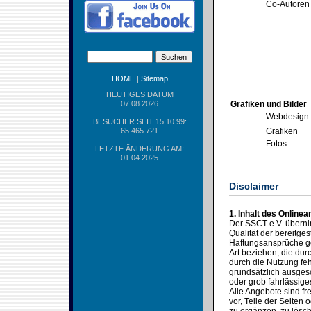
Co-Autoren
HOME
|
Sitemap
HEUTIGES DATUM
07.08.2026
Grafiken und Bilder
Webdesign
BESUCHER SEIT 15.10.99:
65.465.721
Grafiken
Fotos
LETZTE ÄNDERUNG AM:
01.04.2025
Disclaimer
1. Inhalt des Online
Der SSCT e.V. übernimm
Qualität der bereitges
Haftungsansprüche ge
Art beziehen, die du
durch die Nutzung feh
grundsätzlich ausgesc
oder grob fahrlässige
Alle Angebote sind fr
vor, Teile der Seite