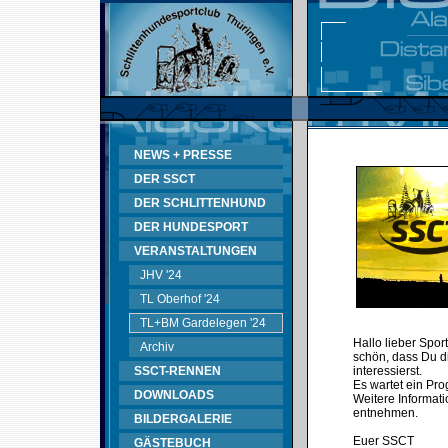
NEWS + PRESSE
DER SSCT
DER SCHLITTENHUND
DER HUNDESPORT
VERANSTALTUNGEN
JHV '24
TL Oberhof '24
TL+BM Gardelegen '24
Hallo lieber Spor
Archiv
schön, dass Du d
SSCT-RENNEN
interessierst.
Es wartet ein Pr
DOWNLOADS
Weitere Informati
entnehmen.
BILDERGALERIE
Euer SSCT
GÄSTEBUCH