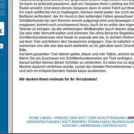
So kann es jederzeit passieren, daß ein Gespann Ihren Liebling als Ein
Rudel ansieht. Und wenn dieses Gespann dann in voller Fahrt auf Ihr
ihn nach wölfischer Art zu maßregeln, können meist weder Sie noch d
Beißerei verhindern, der Ihr Hund in den seltensten Fällen gewachsen 
Schlittenhunde bei den Rennen enorm aufgeregt sind und deswegen b
reagieren, kommt noch erschwerend hinzu. Auch ist es unfair den eige
Strecke zu bringen, da die vierbeinigen Wettkämpfer durch diesen ab
Sie also bitte Vernunft walten und kommen Sie ohne tierische Beglei
Schlittenhunderennen sind heute so populär wie nie, in dichten Reih
auf dem Trail und fiebern den Gespannen entgegen. Das ist natürlich 
wünschen uns alle das das auch weiterhin so ist, gibt aber auch Grund
Bitte.
Auf dem gesamten Trail stehen gelbe, blaue und rote Tafeln, welche de
Wenn Sie als Zuschauer ein Schlittenhunderennen am Trail verfolgen, 
darauf achten keines dieser Schilder zu verdecken. Es wäre nur zu ärg
Musher dadurch verfahren würde, zumal die meisten Rennteilnehmer v
und sich im entsprechenden Gebiet kaum auskennen.
:
Wir danken Ihnen vielmals für Ihr Verständnis!
HOME
|
NEWS + PRESSE
|
DER SSCT
|
DER SCHLITTENHUND
|
DE
VERANSTALTUNGEN
|
SSCT-RENNEN
|
DOWNLOADS
|
BILDERGALER
KONTAKT
|
IMPRESSUM
|
DATENSCHUTZ