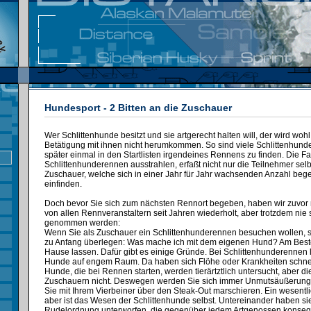
Hundesport - 2 Bitten an die Zuschauer
Wer Schlittenhunde besitzt und sie artgerecht halten will, der wird wohl
Betätigung mit ihnen nicht herumkommen. So sind viele Schlittenhunde
später einmal in den Startlisten irgendeines Rennens zu finden. Die F
Schlittenhunderennen ausstrahlen, erfaßt nicht nur die Teilnehmer sel
Zuschauer, welche sich in einer Jahr für Jahr wachsenden Anzahl begei
einfinden.
Doch bevor Sie sich zum nächsten Rennort begeben, haben wir zuvor n
von allen Rennveranstaltern seit Jahren wiederholt, aber trotzdem nie s
genommen werden:
Wenn Sie als Zuschauer ein Schlittenhunderennen besuchen wollen, so
zu Anfang überlegen: Was mache ich mit dem eigenen Hund? Am Besten
Hause lassen. Dafür gibt es einige Gründe. Bei Schlittenhunderennen l
Hunde auf engem Raum. Da haben sich Flöhe oder Krankheiten schnel
Hunde, die bei Rennen starten, werden tierärtztlich untersucht, aber 
Zuschauern nicht. Deswegen werden Sie sich immer Unmutsäußerung
Sie mit Ihrem Vierbeiner über den Steak-Out marschieren. Ein wesentl
aber ist das Wesen der Schlittenhunde selbst. Untereinander haben sie
Rudelordnung unterworfen, die gegenüber jedem Artgenossen konseque