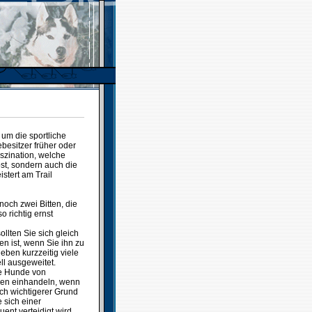
 um die sportliche
besitzer früher oder
aszination, welche
bst, sondern auch die
stert am Trail
och zwei Bitten, die
o richtig ernst
llten Sie sich gleich
 ist, wenn Sie ihn zu
eben kurzzeitig viele
l ausgeweitet.
die Hunde von
en einhandeln, wenn
ich wichtigerer Grund
 sich einer
nt verteidigt wird.