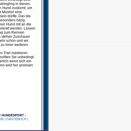
dringling in dieses
en Hund zustürmt, um
er Musher eine
sein dürfte. Das die
esonders hitzig
nen Hund mit an die
gelenkt werden. Lassen
tung zum Rennen.
en stehen Zuschauer
sehr schön und wir
 zu einer weiteren
n Trail markieren.
sollten Sie unbedingt
erlich wenn sich ein
on weit her anreisen
R HUNDESPORT
|
IE
|
GÄSTEBUCH
|