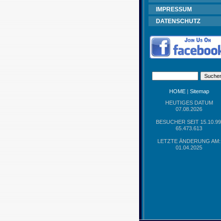
IMPRESSUM
DATENSCHUTZ
HOME
|
Sitemap
HEUTIGES DATUM
07.08.2026
BESUCHER SEIT 15.10.99
65.473.613
LETZTE ÄNDERUNG AM:
01.04.2025