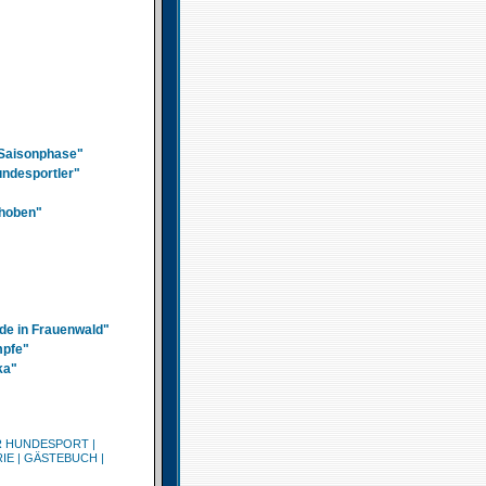
e Saisonphase"
undesportler"
choben"
de in Frauenwald"
mpfe"
ka"
R HUNDESPORT
|
IE
|
GÄSTEBUCH
|