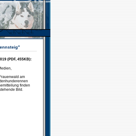
Rennsteig"
2019 (PDF, 455KB):
Medien,
n Frauenwald am
littenhunderennen
semitteilung finden
stehende Bild.