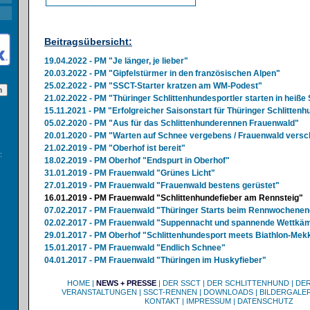
Beitragsübersicht:
19.04.2022 - PM "Je länger, je lieber"
20.03.2022 - PM "Gipfelstürmer in den französischen Alpen"
25.02.2022 - PM "SSCT-Starter kratzen am WM-Podest"
21.02.2022 - PM "Thüringer Schlittenhundesportler starten in heiß
15.11.2021 - PM "Erfolgreicher Saisonstart für Thüringer Schlittenh
05.02.2020 - PM "Aus für das Schlittenhunderennen Frauenwald"
20.01.2020 - PM "Warten auf Schnee vergebens / Frauenwald vers
21.02.2019 - PM "Oberhof ist bereit"
:
18.02.2019 - PM Oberhof "Endspurt in Oberhof"
31.01.2019 - PM Frauenwald "Grünes Licht"
27.01.2019 - PM Frauenwald "Frauenwald bestens gerüstet"
16.01.2019 - PM Frauenwald "Schlittenhundefieber am Rennsteig"
07.02.2017 - PM Frauenwald "Thüringer Starts beim Rennwochenen
02.02.2017 - PM Frauenwald "Suppennacht und spannende Wettkä
29.01.2017 - PM Oberhof "Schlittenhundesport meets Biathlon-Mek
15.01.2017 - PM Frauenwald "Endlich Schnee"
04.01.2017 - PM Frauenwald "Thüringen im Huskyfieber"
HOME
|
NEWS + PRESSE
|
DER SSCT
|
DER SCHLITTENHUND
|
DE
VERANSTALTUNGEN
|
SSCT-RENNEN
|
DOWNLOADS
|
BILDERGALER
KONTAKT
|
IMPRESSUM
|
DATENSCHUTZ