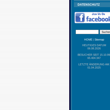
DATENSCHUTZ
HOME
|
Sitemap
HEUTIGES DATUM
06.08.2026
BESUCHER SEIT 15.10.99
65.404.347
LETZTE ÄNDERUNG AM:
01.04.2025