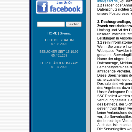
info@ssct.de
, vgl. d
2.2
Fragen oder Anme
Datenschutz richten S
unsere Postadresse, 
3. Rechtsgrundlage,
Zweck verarbeiten w
Umfang und Art der E
HOME
|
Sitemap
unseren Internetauft
Leistungen in Anspr
HEUTIGES DATUM
3.1 rein informatori
07.08.2026
Wenn Sie unsere Inte
Webspace-Provider in 
BESUCHER SEIT 15.10.99:
genannte Serverlogfil
65.451.269
Name der abgerufenen
Datenmenge, Meldung 
LETZTE ÄNDERUNG AM:
01.04.2025
Betriebssystem des Nu
anfragende Provider.
Diese Speicherung der 
sicherzustellen uund
Deshalb sind wir gem
des Angebotes dazu b
Unser Webspace-Provi
SSCT selbst werden d
Verfügung gestellt. 
des Betriebs, der Si
getrennt von Ihren we
keine Verknüpfung der
vor, die Serverlogfil
der berechtigte Verda
Auch das ist uns erlau
Die Serverlogfiles w