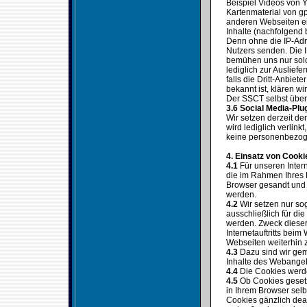
Beispiel Videos von 
Kartenmaterial von gp
anderen Webseiten ei
Inhalte (nachfolgend 
Denn ohne die IP-Adre
Nutzers senden. Die IP
bemühen uns nur solc
lediglich zur Auslief
falls die Dritt-Anbiet
bekannt ist, klären wi
Der SSCT selbst überm
3.6 Social Media-Plu
Wir setzen derzeit d
wird lediglich verlin
keine personenbezog
4. Einsatz von Cooki
4.1
Für unseren Intern
die im Rahmen Ihres 
Browser gesandt und 
werden.
4.2
Wir setzen nur sog
ausschließlich für di
werden. Zweck dieser
Internetauftritts bei
Webseiten weiterhin z
4.3
Dazu sind wir gem.
Inhalte des Webangeb
4.4
Die Cookies werde
4.5
Ob Cookies gesetz
in Ihrem Browser sel
Cookies gänzlich dea