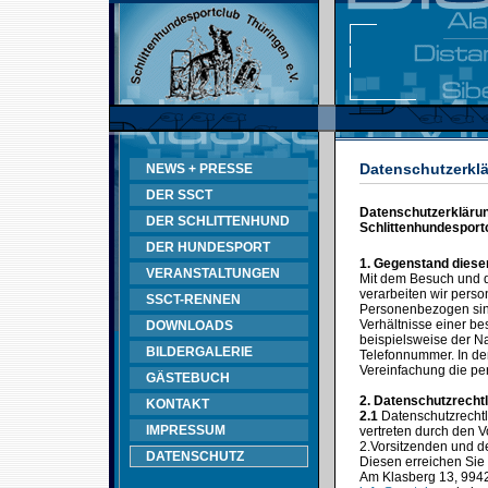
Datenschutzerklä
NEWS + PRESSE
DER SSCT
Datenschutzerklärung
DER SCHLITTENHUND
Schlittenhundesportc
DER HUNDESPORT
1. Gegenstand diese
VERANSTALTUNGEN
Mit dem Besuch und d
verarbeiten wir pers
SSCT-RENNEN
Personenbezogen sind
Verhältnisse einer b
DOWNLOADS
beispielsweise der N
BILDERGALERIE
Telefonnummer. In de
Vereinfachung die p
GÄSTEBUCH
2. Datenschutzrechtl
KONTAKT
2.1
Datenschutzrechtli
IMPRESSUM
vertreten durch den V
2.Vorsitzenden und 
DATENSCHUTZ
Diesen erreichen Sie 
Am Klasberg 13, 9942