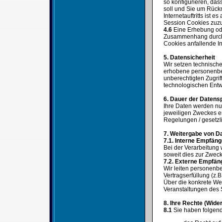
so konfigurieren, das
soll und Sie um Rück
Internetauftritts ist 
Session Cookies zuz
4.6
Eine Erhebung ode
Zusammenhang durch u
Cookies anfallende I
5. Datensicherheit
Wir setzen technisch
erhobene personenbez
unberechtigten Zugri
technologischen Entw
6. Dauer der Datens
Ihre Daten werden nur
jeweiligen Zweckes er
Regelungen / gesetzl
7. Weitergabe von D
7.1. Interne Empfän
Bei der Verarbeitung
soweit dies zur Zwecke
7.2. Externe Empfä
Wir leiten personenbe
Vertragserfüllung (z.B
Über die konkrete W
Veranstaltungen des 
8. Ihre Rechte (Wide
8.1
Sie haben folgen