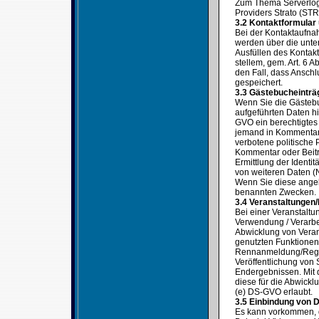
Zum Thema Serverlogf
Providers Strato (STR
3.2 Kontaktformular
Bei der Kontaktaufna
werden über die unter
Ausfüllen des Kontak
stellem, gem. Art. 6 
den Fall, dass Ansch
gespeichert.
3.3 Gästebucheinträ
Wenn Sie die Gästebuc
aufgeführten Daten hi
GVO ein berechtigtes 
jemand in Kommentare
verbotene politische 
Kommentar oder Beitr
Ermittlung der Identi
von weiteren Daten (N
Wenn Sie diese angeb
benannten Zwecken.
3.4 Veranstaltungen
Bei einer Veranstalt
Verwendung / Verarbe
Abwicklung von Verans
genutzten Funktionen 
Rennanmeldung/Regist
Veröffentlichung von S
Endergebnissen. Mit
diese für die Abwickl
(e) DS-GVO erlaubt.
3.5 Einbindung von D
Es kann vorkommen, d