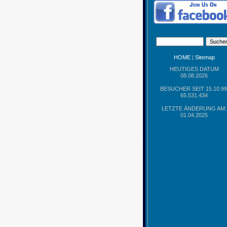
HOME
|
Sitemap
HEUTIGES DATUM
08.08.2026
BESUCHER SEIT 15.10.99
65.531.434
LETZTE ÄNDERUNG AM:
01.04.2025