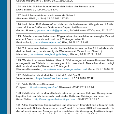
Corinna Wiegmann;
;
-
; Erfurt; 16.01.2022 15:20
128. Ich liebe Schlittenhunde! Hoffentlich finden alle Rennen statt...
Diana Engler;
;
-
; ; 24.07.2021 8:49
127. Hallo! Freue mich auf die kommende Saison!
Alexandra Weiß;
;
-
; Suhl; 22.07.2021 17:40
126. Hallo lieber Rolf, denke oft an dich und die Mallamuden. Wie geht es dir? W
zurecht? Liebe Grüße von Gudrun aus Caputh bei Potsdam
Gudrun Homuth;
gudrun.homuth@gmx.de
;
-
; Schwielowsee OT Caputh; 23.12.201
125. Schade, dass es bei uns auf Rügen keine Hundeschlittenrennen gibt. Das wür
erleben! Dann muss ich wohl mal nach Thüringen reisen!!
Bettina Bach;
;
https://www.rujana.de/
; Binz; 26.11.2019 9:07
124. Toll, kann man bei euch auch Hundeschlittentouren buchen? Ich würde auch
darüber berichten, um ein wenig die Werbetrommel für euch zu rühren! :-)
Mario Vo;
;
https://www.beingboring.de/blog/
; Minden; 24.11.2019 19:20
123. Wir sind in unserem letzten Urlaub in Südnorwegen mit einem Hundeschlitten 
unvergessliches Erlebnis. Ich wusste gar nicht, dass das in Deutschland auch möglic
dafür auch einmal im Winter nach Thüringen!
Werner Mönkemeier;
;
https://www.suednorwegen-reisen.de/
; Bonn; 24.11.2019 18
122. Schlittenhunde sind einfach total süß. Viel Spaß!
Verena Walter;
;
https://www.2te-chance.com
; ; 17.09.2019 17:37
121. Viele Grüße aus Dänemark
E. Kjaer;
;
https://moneezy.com/de/
; Dänemark; 05.08.2019 12:20
120. Schlittenhunde sind total hübsch, aber sie gehören in Orte wie Thüringen nich
kaputt schwitzen. Ich freue mich bald wieder Csilla aus Thüriingen zu besuchen.
Rene Walter;
;
http://www.zypern-limited-tipps.com
; ; 06.02.2019 12:17
119. Allen Teilnehmern, Organisatoren und den vielen freundlichen Helfern ein dick
internationale Schlittenhunderennen am 2. und 3. Februar 2019 in Frauenwald. Di
die Informationen und Ansagen gut zu verstehen, die Versorgung funktionierte gut