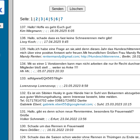
Seite:
1
|
2
|
3
|
4
|
5
|
6
|
7
137. Hallo! Hoffe es geht Euch gut!
Kim Wiegmann;
;
-
; ; 16.09.2025 6:05
136. Hallo, schade dass es fast keine Schneerennen mehr gibt!
Lissy Koch;
;
-
; ; 17.04.2025 9:45
135. Hallo,ich habe eine Frage an sie,wird denn dieses Jahr das Hundeschlittenre
mich über eine positive Antwort sehr freuen.Mit freundlichen Grüßen Frau Mandy R
:
Mandy Renker;
renkermandy@gmail.com
;
http://Hundeschlittenrenne,
; Berlin; 18.
134. Mit so einer 1 Vorsitzenden kann man nicht arbeiten die nur ihr Recht durchset
Mitglieder bloß stell … weiter so Anke !!!!
Hh Hh;
;
-
; ; 05.07.2023 20:33
133. sdfdgreteEQ456578tgf=
Lorenzovop Lorenzovop;
;
-
; ; 23.05.2023 8:58
132. Es ist ein Sibirien Husky in gute Hände hier in Suhl von Bekannten abzugeb
aus guter Wohnungshaltung, wenn Interesse besteht, bitte melden.
Tel. 01717814702 oder 03681/724852 Danke
Gabriele Ebert;
gabriele.ebert55@googlemail.com
;
-
; Suhl; 15.03.2023 10:15
131. Hallo, gibt es denn schon neue Renntermine, besonders für Frauenwald?
Grüße
Volker Schmmidt;
;
-
; Erfurt; 23.04.2022 13:56
130. Schade um das Rennen in Frauenwald
Hans Drößler;
;
-
; ; 16.01.2022 19:03
129. Schade das die Saison schon wieder ohne Rennen in Thüringen zu Ende ist..