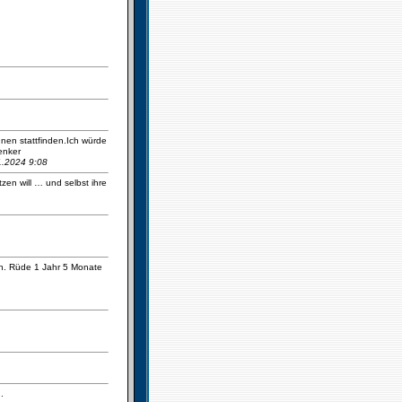
nnen stattfinden.Ich würde
enker
01.2024 9:08
zen will … und selbst ihre
en. Rüde 1 Jahr 5 Monate
.