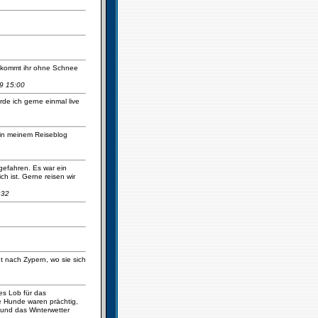
ie kommt ihr ohne Schnee
9 15:00
de ich gerne einmal live
 in meinem Reiseblog
gefahren. Es war ein
h ist. Gerne reisen wir
:32
t nach Zypern, wo sie sich
es Lob für das
e Hunde waren prächtig,
 und das Winterwetter