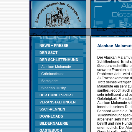
Alaskan Malamut
NEWS + PRESSE
DER SSCT
Der Alaskan Malamute
DER SCHLITTENHUND
Schlittenhund. Er ist s
überdurchschnittliche
Alaskan Malamute
schwere Frachten sel
Grönlandhund
Probleme zieht, wird 
Â»Frachtlokomotive 
Samojede
Trotz seines kräftige
Malamute ein sehr zut
Siberian Husky
sanftes, jedoch auch 
sehr intelligent und b
DER HUNDESPORT
Gelehrigkeit. Fremd
VERANSTALTUNGEN
Alaskan Malamute sch
innerhalb seines Rud
SSCT-RENNEN
Benannt wurde die R
Yukonmündungsgebiet
DOWNLOADS
arbeiteten sehr hart,
BILDERGALERIE
betrifft und ihre Hun
unermüdlich. Der Ala
GÄSTEBUCH
Gewicht sollte zwisc