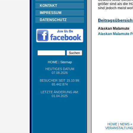
größer sind als die 
KONTAKT
sind jedoch meist wol
IMPRESSUM
DATENSCHUTZ
Beitragsübersich
Alaskan Malamute
Alaskan Malamute F
HOME
|
Sitemap
HEUTIGES DATUM
07.08.2026
BESUCHER SEIT 15.10.99:
65.442.874
LETZTE ÄNDERUNG AM:
01.04.2025
HOME
|
NEWS +
VERANSTALTUN