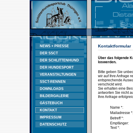
Kontaktformular
NEWS + PRESSE
DER SSCT
Über das folgende K
DER SCHLITTENHUND
loswerden.
DER HUNDESPORT
Bitte geben Sie unbe
VERANSTALTUNGEN
wir auf Ihre Anfrage
entsprechende Auswahl
SSCT-RENNEN
verschickt wird.
Sie erhalten eine Bes
DOWNLOADS
antworten Sie nicht au
BILDERGALERIE
Ihre Anfrage erfolgrei
GÄSTEBUCH
Name *:
KONTAKT
Mailadresse *
IMPRESSUM
Betreff *:
Empfänger:
DATENSCHUTZ
Text *: