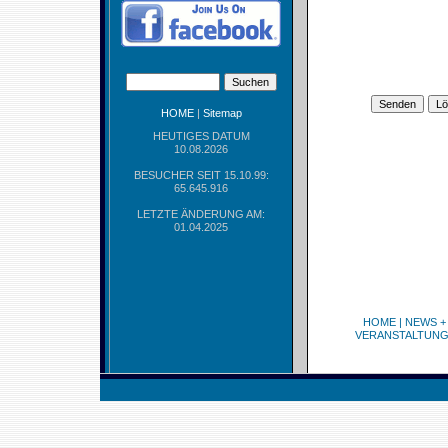
HOME
|
Sitemap
HEUTIGES DATUM
10.08.2026
BESUCHER SEIT 15.10.99:
65.645.916
LETZTE ÄNDERUNG AM:
01.04.2025
HOME
|
NEWS +
VERANSTALTUN