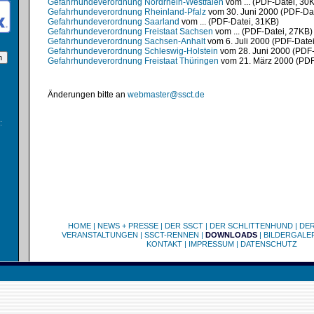
Gefahrhundeverordnung Nordrhein-Westfalen
vom ... (PDF-Datei, 30
Gefahrhundeverordnung Rheinland-Pfalz
vom 30. Juni 2000 (PDF-Dat
Gefahrhundeverordnung Saarland
vom ... (PDF-Datei, 31KB)
Gefahrhundeverordnung Freistaat Sachsen
vom ... (PDF-Datei, 27KB)
Gefahrhundeverordnung Sachsen-Anhalt
vom 6. Juli 2000 (PDF-Date
Gefahrhundeverordnung Schleswig-Holstein
vom 28. Juni 2000 (PDF-
Gefahrhundeverordnung Freistaat Thüringen
vom 21. März 2000 (PDF
Änderungen bitte an
webmaster@ssct.de
:
HOME
|
NEWS + PRESSE
|
DER SSCT
|
DER SCHLITTENHUND
|
DE
VERANSTALTUNGEN
|
SSCT-RENNEN
|
DOWNLOADS
|
BILDERGALE
KONTAKT
|
IMPRESSUM
|
DATENSCHUTZ