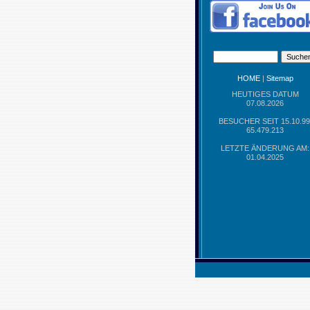
HOME
|
Sitemap
HEUTIGES DATUM
07.08.2026
BESUCHER SEIT 15.10.99
65.479.213
LETZTE ÄNDERUNG AM:
01.04.2025