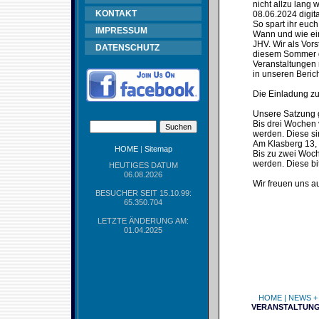
nicht allzu lang
KONTAKT
08.06.2024 digital
So spart ihr euc
IMPRESSUM
Wann und wie ei
JHV. Wir als Vor
DATENSCHUTZ
diesem Sommer gi
Veranstaltungen
in unseren Beric
Die Einladung zur
Unsere Satzung g
Bis drei Wochen 
werden. Diese sin
Am Klasberg 13,
HOME
|
Sitemap
Bis zu zwei Woch
werden. Diese bi
HEUTIGES DATUM
06.08.2026
Wir freuen uns a
BESUCHER SEIT 15.10.99:
65.350.704
LETZTE ÄNDERUNG AM:
01.04.2025
HOME
|
NEWS +
VERANSTALTUN