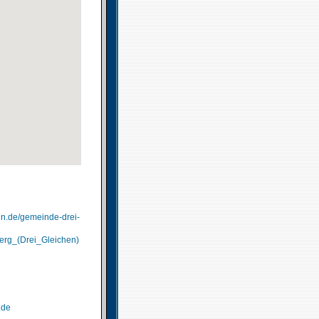
en.de/gemeinde-drei-
lberg_(Drei_Gleichen)
.de