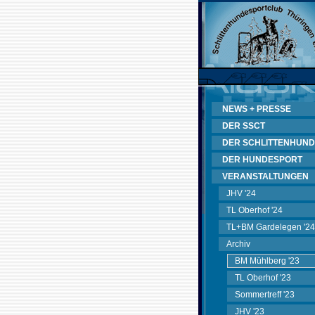
NEWS + PRESSE
DER SSCT
DER SCHLITTENHUND
DER HUNDESPORT
VERANSTALTUNGEN
JHV '24
TL Oberhof '24
TL+BM Gardelegen '24
Archiv
BM Mühlberg '23
TL Oberhof '23
Sommertreff '23
JHV '23