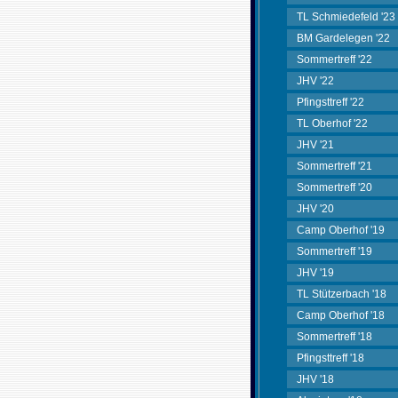
TL Schmiedefeld '23
BM Gardelegen '22
Sommertreff '22
JHV '22
Pfingsttreff '22
TL Oberhof '22
JHV '21
Sommertreff '21
Sommertreff '20
JHV '20
Camp Oberhof '19
Sommertreff '19
JHV '19
TL Stützerbach '18
Camp Oberhof '18
Sommertreff '18
Pfingsttreff '18
JHV '18