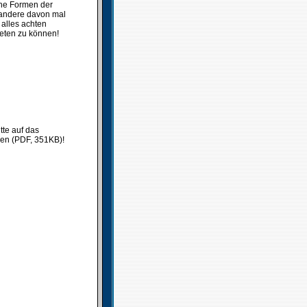
che Formen der
 andere davon mal
alles achten
ieten zu können!
tte auf das
ken (PDF, 351KB)!