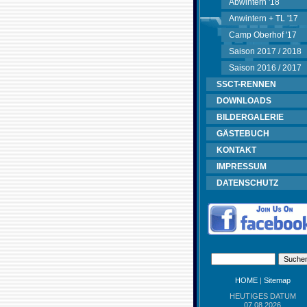
Abwintern '18
Anwintern + TL '17
Camp Oberhof '17
Saison 2017 / 2018
Saison 2016 / 2017
SSCT-RENNEN
DOWNLOADS
BILDERGALERIE
GÄSTEBUCH
KONTAKT
IMPRESSUM
DATENSCHUTZ
HOME
|
Sitemap
HEUTIGES DATUM
07.08.2026