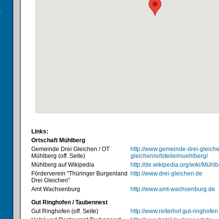
:
Links:
Ortschaft Mühlberg
Gemeinde Drei Gleichen / OT
http://www.gemeinde-drei-gleich
Mühlberg (off. Seite)
gleichen/ortsteile/muehlberg/
Mühlberg auf Wikipedia
http://de.wikipedia.org/wiki/Müh
Förderverein "Thüringer Burgenland
http://www.drei-gleichen.de
Drei Gleichen"
Amt Wachsenburg
http://www.amt-wachsenburg.de
Gut Ringhofen / Taubennest
Gut Ringhofen (off. Seite)
http://www.reiterhof.gut-ringhofen