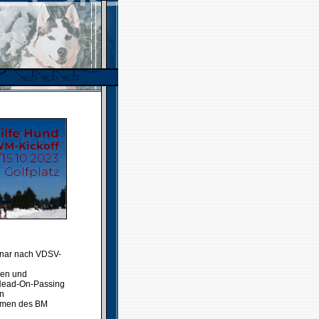
inar nach VDSV-
ren und
 Head-On-Passing
en
ahmen des BM