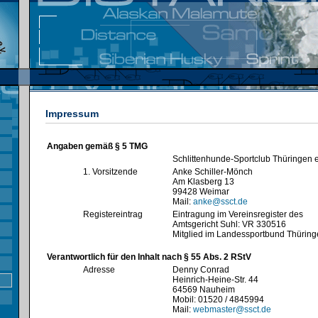
Impressum
Angaben gemäß § 5 TMG
Schlittenhunde-Sportclub Thüringen e
1. Vorsitzende
Anke Schiller-Mönch
Am Klasberg 13
99428 Weimar
Mail:
anke@ssct.de
Registereintrag
Eintragung im Vereinsregister des
Amtsgericht Suhl: VR 330516
Mitglied im Landessportbund Thürin
Verantwortlich für den Inhalt nach § 55 Abs. 2 RStV
Adresse
Denny Conrad
Heinrich-Heine-Str. 44
64569 Nauheim
Mobil: 01520 / 4845994
Mail:
webmaster@ssct.de