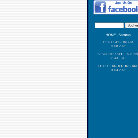
HOME
|
Sitemap
HEUTIGES DATUM
07.08.2026
BESUCHER SEIT 15.10.99
65.431.312
LETZTE ÄNDERUNG AM:
01.04.2025