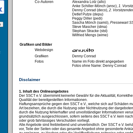
Co-Autoren
Alexandra Lotz (allo)
Anke Schiller-Mönch (ansc),
1. Vorsi
Denny Conrad (deco),
2. Vorsitzende
Detlef Putze (depu)
Peggy Diller (pedi)
Sascha Mönch (samö),
Pressewart S
Steve Mascher (stma)
Stephan Stracke (stst)
Wilfried Mengs (wime)
Grafiken und Bilder
Webdesign
:
Grafiken
Denny Conrad
Fotos
Name im Foto direkt angegeben
Fotos ohne Name: Denny Conrad
Disclaimer
1. Inhalt des Onlineangebotes
Der SSCT e.V. übernimmt keinerlei Gewähr für die Aktualität, Korrekthei
Qualität der bereitgestellten Informationen.
Haftungsansprüche gegen den SSCT e.V., welche sich auf Schäden mate
Art beziehen, die durch die Nutzung oder Nichtnutzung der dargebote
durch die Nutzung fehlerhafter und unvollständiger Informationen veru
grundsätzlich ausgeschlossen, sofern seitens des SSCT e.V. kein nach
oder grob fahrlässiges Verschulden vorliegt.
Alle Angebote sind freibleibend und unverbindlich. Der SSCT e.V. behä
vor, Teile der Seiten oder das gesamte Angebot ohne gesonderte Ank