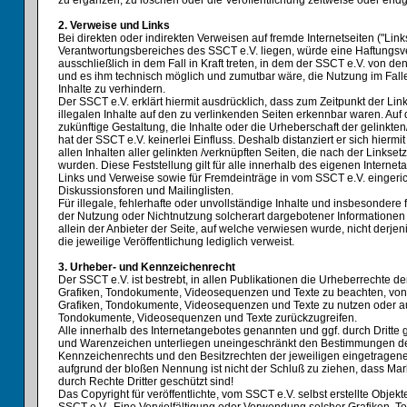
zu ergänzen, zu löschen oder die Veröffentlichung zeitweise oder endgü
2. Verweise und Links
Bei direkten oder indirekten Verweisen auf fremde Internetseiten ("Link
Verantwortungsbereiches des SSCT e.V. liegen, würde eine Haftungsve
ausschließlich in dem Fall in Kraft treten, in dem der SSCT e.V. von de
und es ihm technisch möglich und zumutbar wäre, die Nutzung im Falle
Inhalte zu verhindern.
Der SSCT e.V. erklärt hiermit ausdrücklich, dass zum Zeitpunkt der Li
illegalen Inhalte auf den zu verlinkenden Seiten erkennbar waren. Auf 
zukünftige Gestaltung, die Inhalte oder die Urheberschaft der gelinkte
hat der SSCT e.V. keinerlei Einfluss. Deshalb distanziert er sich hiermi
allen Inhalten aller gelinkten /verknüpften Seiten, die nach der Linkse
wurden. Diese Feststellung gilt für alle innerhalb des eigenen Interne
Links und Verweise sowie für Fremdeinträge in vom SSCT e.V. eingeri
Diskussionsforen und Mailinglisten.
Für illegale, fehlerhafte oder unvollständige Inhalte und insbesondere
der Nutzung oder Nichtnutzung solcherart dargebotener Informationen 
allein der Anbieter der Seite, auf welche verwiesen wurde, nicht derjen
die jeweilige Veröffentlichung lediglich verweist.
3. Urheber- und Kennzeichenrecht
Der SSCT e.V. ist bestrebt, in allen Publikationen die Urheberrechte 
Grafiken, Tondokumente, Videosequenzen und Texte zu beachten, von i
Grafiken, Tondokumente, Videosequenzen und Texte zu nutzen oder auf
Tondokumente, Videosequenzen und Texte zurückzugreifen.
Alle innerhalb des Internetangebotes genannten und ggf. durch Dritte
und Warenzeichen unterliegen uneingeschränkt den Bestimmungen des
Kennzeichenrechts und den Besitzrechten der jeweiligen eingetragene
aufgrund der bloßen Nennung ist nicht der Schluß zu ziehen, dass Ma
durch Rechte Dritter geschützt sind!
Das Copyright für veröffentlichte, vom SSCT e.V. selbst erstellte Objekte