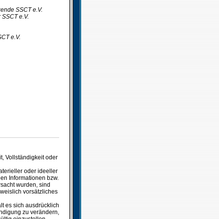
tzende SSCT e.V.
r SSCT e.V.
SCT e.V.
t, Vollständigkeit oder
rieller oder ideeller
nen Informationen bzw.
rsacht wurden, sind
weislich vorsätzliches
lt es sich ausdrücklich
ündigung zu verändern,