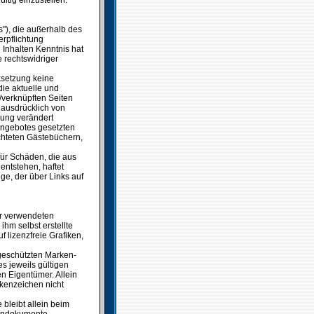
ltig einzustellen.
s"), die außerhalb des
rpflichtung
n Inhalten Kenntnis hat
 rechtswidriger
nksetzung keine
die aktuelle und
n/verknüpften Seiten
t ausdrücklich von
tzung verändert
tangebotes gesetzten
chteten Gästebüchern,
 für Schäden, die aus
entstehen, haftet
ige, der über Links auf
der verwendeten
hm selbst erstellte
 lizenzfreie Grafiken,
 geschützten Marken-
 jeweils gültigen
n Eigentümer. Allein
rkenzeichen nicht
 bleibt allein beim