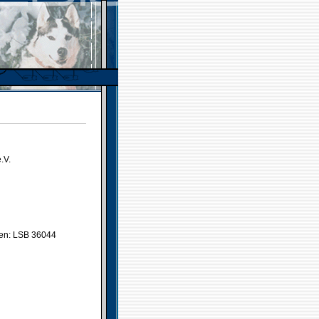
.V.
gen: LSB 36044