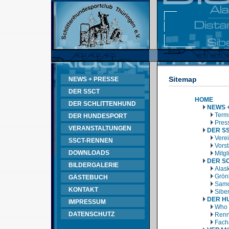
Sitemap
NEWS + PRESSE
DER SSCT
HOME
DER SCHLITTENHUND
NEWS 
Termi
DER HUNDESPORT
Pres
VERANSTALTUNGEN
DER S
Vere
SSCT-RENNEN
Vors
DOWNLOADS
Mitg
DER S
BILDERGALERIE
Alas
Grön
GÄSTEBUCH
Samo
KONTAKT
Sibe
DER H
IMPRESSUM
Who 
DATENSCHUTZ
Renn
Fach