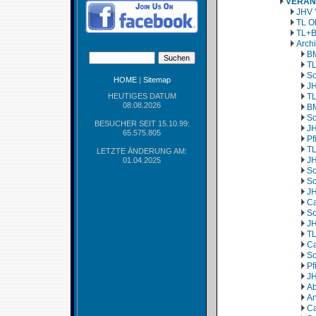
VERAN
JHV 
TL O
TL+B
Arch
BM
TL
So
HOME
|
Sitemap
JH
HEUTIGES DATUM
TL
08.08.2026
BM
So
BESUCHER SEIT 15.10.99:
JH
65.575.805
Pf
TL
LETZTE ÄNDERUNG AM:
JH
01.04.2025
So
So
JH
Ca
So
JH
TL
Ca
So
Pf
JH
Ab
An
Ca