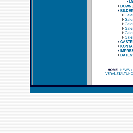
Mü
DOWN
BILDE
Galer
Galer
Galer
Galer
Galer
Galer
GÄSTE
KONTA
IMPRE
DATEN
HOME
|
NEWS +
VERANSTALTUN