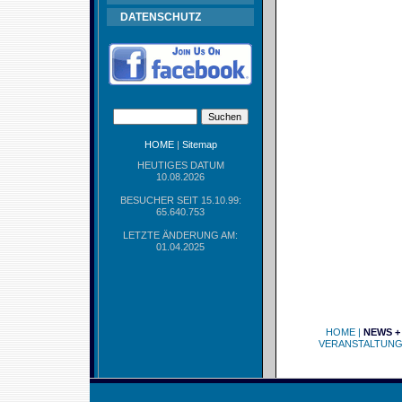
DATENSCHUTZ
HOME
|
Sitemap
HEUTIGES DATUM
10.08.2026
BESUCHER SEIT 15.10.99:
65.640.753
LETZTE ÄNDERUNG AM:
01.04.2025
HOME
|
NEWS +
VERANSTALTUN