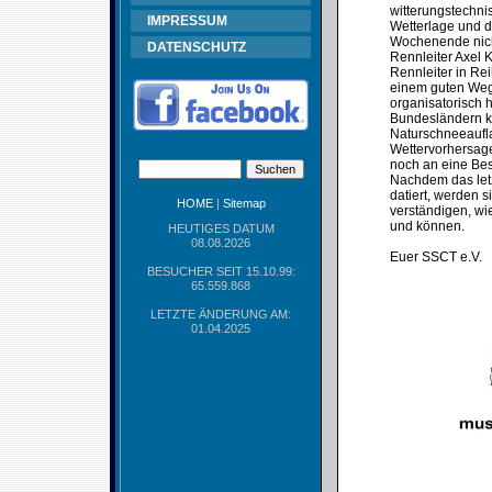
witterungstechni
IMPRESSUM
Wetterlage und d
Wochenende nicht
DATENSCHUTZ
Rennleiter Axel 
Rennleiter in Re
einem guten Weg 
organisatorisch 
Bundesländern ke
Naturschneeaufla
Wettervorhersage
noch an eine Bes
Nachdem das let
datiert, werden 
HOME
|
Sitemap
verständigen, wie
und können.
HEUTIGES DATUM
08.08.2026
Euer SSCT e.V.
BESUCHER SEIT 15.10.99:
65.559.868
LETZTE ÄNDERUNG AM:
01.04.2025