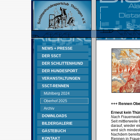
NEWS + PRESSE
DER SSCT
DER SCHLITTENHUND
DER HUNDESPORT
VERANSTALTUNGEN
SSCT-RENNEN
Mühlberg 2024
Oberhof 2025
+++ Rennen Obe
Archiv
Erneut kein Thü
DOWNLOADS
Nach Frauenwald
Seit mittlerweil
BILDERGALERIE
darauf, wieder e
wird sich mindes
GÄSTEBUCH
Nachdem bereits
KONTAKT
Rennen in Fraue