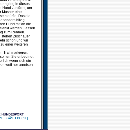
dringling in dieses
en Hund zustürmt, um
er Musher eine
sein dürfte. Das die
esonders hitzig
nen Hund mit an die
gelenkt werden. Lassen
tung zum Rennen.
en stehen Zuschauer
sehr schön und wir
 zu einer weiteren
n Trail markieren.
sollten Sie unbedingt
erlich wenn sich ein
on weit her anreisen
R HUNDESPORT
|
IE
|
GÄSTEBUCH
|