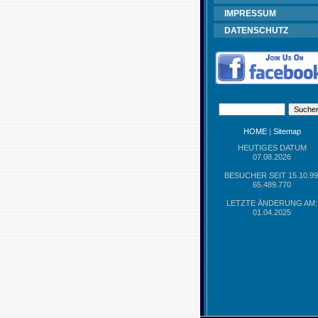
IMPRESSUM
DATENSCHUTZ
HOME
|
Sitemap
HEUTIGES DATUM
07.08.2026
BESUCHER SEIT 15.10.99
65.489.770
LETZTE ÄNDERUNG AM:
01.04.2025