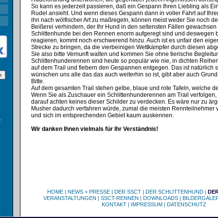
So kann es jederzeit passieren, daß ein Gespann Ihren Liebling als Ein
Rudel ansieht. Und wenn dieses Gespann dann in voller Fahrt auf Ihr
ihn nach wölfischer Art zu maßregeln, können meist weder Sie noch d
Beißerei verhindern, der Ihr Hund in den seltensten Fällen gewachsen 
Schlittenhunde bei den Rennen enorm aufgeregt sind und deswegen b
reagieren, kommt noch erschwerend hinzu. Auch ist es unfair den eige
Strecke zu bringen, da die vierbeinigen Wettkämpfer durch diesen ab
Sie also bitte Vernunft walten und kommen Sie ohne tierische Beglei
Schlittenhunderennen sind heute so populär wie nie, in dichten Reih
auf dem Trail und fiebern den Gespannen entgegen. Das ist natürlich 
wünschen uns alle das das auch weiterhin so ist, gibt aber auch Grund
Bitte.
Auf dem gesamten Trail stehen gelbe, blaue und rote Tafeln, welche de
Wenn Sie als Zuschauer ein Schlittenhunderennen am Trail verfolgen, 
darauf achten keines dieser Schilder zu verdecken. Es wäre nur zu ärg
Musher dadurch verfahren würde, zumal die meisten Rennteilnehmer v
und sich im entsprechenden Gebiet kaum auskennen.
:
Wir danken Ihnen vielmals für Ihr Verständnis!
HOME
|
NEWS + PRESSE
|
DER SSCT
|
DER SCHLITTENHUND
|
DE
VERANSTALTUNGEN
|
SSCT-RENNEN
|
DOWNLOADS
|
BILDERGALER
KONTAKT
|
IMPRESSUM
|
DATENSCHUTZ