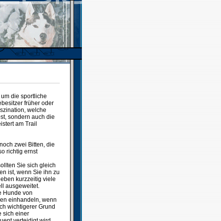
 um die sportliche
besitzer früher oder
aszination, welche
bst, sondern auch die
stert am Trail
och zwei Bitten, die
o richtig ernst
llten Sie sich gleich
 ist, wenn Sie ihn zu
eben kurzzeitig viele
l ausgeweitet.
die Hunde von
en einhandeln, wenn
ich wichtigerer Grund
 sich einer
nt verteidigt wird.