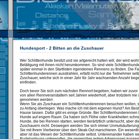
Hundesport - 2 Bitten an die Zuschauer
Wer Schlittenhunde besitzt und sie artgerecht halten will, der wird wohl
Betätigung mit ihnen nicht herumkommen. So sind viele Schlittenhunde
später einmal in den Startlisten irgendeines Rennens zu finden. Die F
Schlittenhunderennen ausstrahlen, erfaßt nicht nur die Teilnehmer sel
Zuschauer, welche sich in einer Jahr für Jahr wachsenden Anzahl begei
einfinden.
Doch bevor Sie sich zum nächsten Rennort begeben, haben wir zuvor n
von allen Rennveranstaltern seit Jahren wiederholt, aber trotzdem nie s
genommen werden:
Wenn Sie als Zuschauer ein Schlittenhunderennen besuchen wollen, so
zu Anfang überlegen: Was mache ich mit dem eigenen Hund? Am Besten
Hause lassen. Dafür gibt es einige Gründe. Bei Schlittenhunderennen l
Hunde auf engem Raum. Da haben sich Flöhe oder Krankheiten schnel
Hunde, die bei Rennen starten, werden tierärtztlich untersucht, aber 
Zuschauern nicht. Deswegen werden Sie sich immer Unmutsäußerung
Sie mit Ihrem Vierbeiner über den Steak-Out marschieren. Ein wesentl
aber ist das Wesen der Schlittenhunde selbst. Untereinander haben sie
Rudelordnung unterworfen, die gegenüber jedem Artgenossen konseque