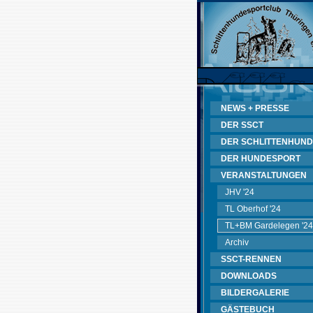
NEWS + PRESSE
DER SSCT
DER SCHLITTENHUND
DER HUNDESPORT
VERANSTALTUNGEN
JHV '24
TL Oberhof '24
TL+BM Gardelegen '24
Archiv
SSCT-RENNEN
DOWNLOADS
BILDERGALERIE
GÄSTEBUCH