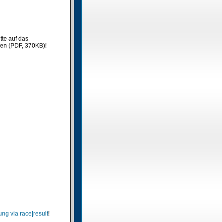
tte auf das
ken (PDF, 370KB)!
ng via race|result
!