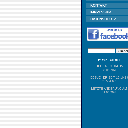
KONTAKT
IMPRESSUM
DATENSCHUTZ
HOME
|
Sitemap
HEUTIGES DATUM
08.08.2026
BESUCHER SEIT 15.10.99
65.534.685
LETZTE ÄNDERUNG AM:
01.04.2025