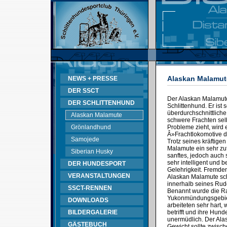
Alaskan Malamut
NEWS + PRESSE
DER SSCT
Der Alaskan Malamute
DER SCHLITTENHUND
Schlittenhund. Er ist s
überdurchschnittliche
Alaskan Malamute
schwere Frachten sel
Grönlandhund
Probleme zieht, wird 
Â»Frachtlokomotive 
Samojede
Trotz seines kräftige
Malamute ein sehr zut
Siberian Husky
sanftes, jedoch auch 
sehr intelligent und b
DER HUNDESPORT
Gelehrigkeit. Fremd
VERANSTALTUNGEN
Alaskan Malamute sch
innerhalb seines Rud
SSCT-RENNEN
Benannt wurde die R
Yukonmündungsgebiet
DOWNLOADS
arbeiteten sehr hart,
BILDERGALERIE
betrifft und ihre Hun
unermüdlich. Der Ala
GÄSTEBUCH
Gewicht sollte zwisc