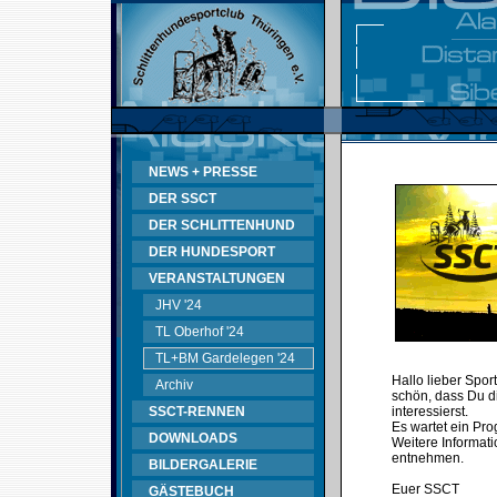
NEWS + PRESSE
DER SSCT
DER SCHLITTENHUND
DER HUNDESPORT
VERANSTALTUNGEN
JHV '24
TL Oberhof '24
TL+BM Gardelegen '24
Hallo lieber Spor
Archiv
schön, dass Du d
SSCT-RENNEN
interessierst.
Es wartet ein Pr
DOWNLOADS
Weitere Informati
entnehmen.
BILDERGALERIE
Euer SSCT
GÄSTEBUCH