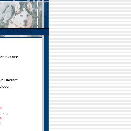
den Events:
 in Oberhof
delegen
en
int )
en
)