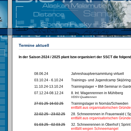
Termine aktuell
In der Saison 2024 / 2025 plant bzw organisiert der SSCT die folgen
08.06.24
Jahreshauptversammlung virtuell
03.10.24 - 6.10.24
Trainings- und Jugendcamp Skijöring
11.10.24-13.10.24
Trainingslager + BM-Seminar in Gar
07.12.24-08.12.24
8. Int. Wagenrennen in Mühlberg
VDSV-Qualirennen
27.01.25-16.02.25
Trainingslager in Nornäs/Schweden
entfällt aus organisatorischen Gründ
22.02.25 - 23.02.25
28. Schneerennen in Frauenwald ( Spr
entfällt aus organisatorischen Gründ
01.03.25 - 02.03.25
32. Schneerennen in Oberhof ( Sprint 
entfällt wegen Schneemangel