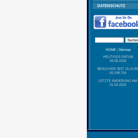
DATENSCHUTZ
HOME
|
Sitemap
HEUTIGES DATUM
08.08.2026
BESUCHER SEIT 15.10.99
65.548.704
LETZTE ÄNDERUNG AM:
01.04.2025