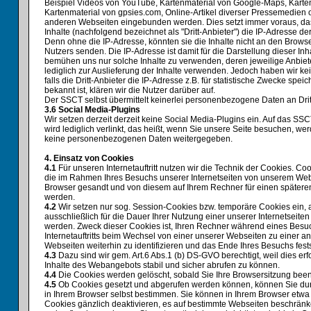
Beispiel Videos von YouTube, Kartenmaterial von Google-Maps, Kart
Kartenmaterial von gpsies.com, Online-Artikel diverser Pressemedien 
anderen Webseiten eingebunden werden. Dies setzt immer voraus, das
Inhalte (nachfolgend bezeichnet als "Dritt-Anbieter") die IP-Adresse 
Denn ohne die IP-Adresse, könnten sie die Inhalte nicht an den Browse
Nutzers senden. Die IP-Adresse ist damit für die Darstellung dieser Inha
bemühen uns nur solche Inhalte zu verwenden, deren jeweilige Anbiet
lediglich zur Auslieferung der Inhalte verwenden. Jedoch haben wir kei
falls die Dritt-Anbieter die IP-Adresse z.B. für statistische Zwecke spei
bekannt ist, klären wir die Nutzer darüber auf.
Der SSCT selbst übermittelt keinerlei personenbezogene Daten an Drit
3.6 Social Media-Plugins
Wir setzen derzeit derzeit keine Social Media-Plugins ein. Auf das 
wird lediglich verlinkt, das heißt, wenn Sie unsere Seite besuchen, we
keine personenbezogenen Daten weitergegeben.
4. Einsatz von Cookies
4.1
Für unseren Internetauftritt nutzen wir die Technik der Cookies. Coo
die im Rahmen Ihres Besuchs unserer Internetseiten von unserem Web
Browser gesandt und von diesem auf Ihrem Rechner für einen späteren
werden.
4.2
Wir setzen nur sog. Session-Cookies bzw. temporäre Cookies ein, a
ausschließlich für die Dauer Ihrer Nutzung einer unserer Internetseit
werden. Zweck dieser Cookies ist, Ihren Rechner während eines Besu
Internetauftritts beim Wechsel von einer unserer Webseiten zu einer a
Webseiten weiterhin zu identifizieren und das Ende Ihres Besuchs fest
4.3
Dazu sind wir gem. Art.6 Abs.1 (b) DS-GVO berechtigt, weil dies erfo
Inhalte des Webangebots stabil und sicher abrufen zu können.
4.4
Die Cookies werden gelöscht, sobald Sie Ihre Browsersitzung bee
4.5
Ob Cookies gesetzt und abgerufen werden können, können Sie dur
in Ihrem Browser selbst bestimmen. Sie können in Ihrem Browser etwa
Cookies gänzlich deaktivieren, es auf bestimmte Webseiten beschränk