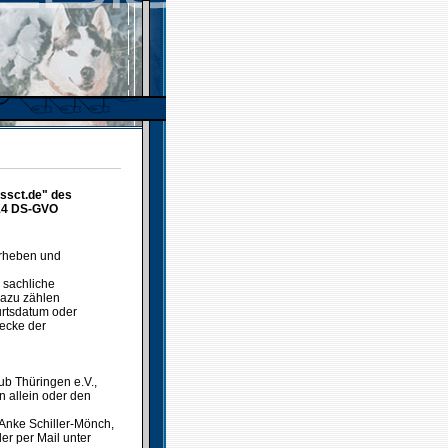
.ssct.de" des
 14 DS-GVO
erheben und
 sachliche
Dazu zählen
urtsdatum oder
ecke der
ub Thüringen e.V.,
n allein oder den
 Anke Schiller-Mönch,
er per Mail unter