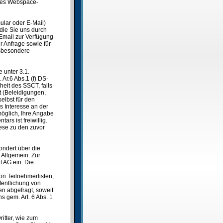
es Webspace-
ular oder E-Mail)
die Sie uns durch
Email zur Verfügung
r Anfrage sowie für
nsbesondere
 unter 3.1.
Ar.6 Abs.1 (f) DS-
heit des SSCT, falls
t (Beleidigungen,
elbst für den
s Interesse an der
möglich, Ihre Angabe
rs ist freiwillig.
ese zu den zuvor
ondert über die
Allgemein: Zur
t AG ein. Die
n Teilnehmerlisten,
ffentlichung von
 abgefragt, soweit
s gem. Art. 6 Abs. 1
itter, wie zum