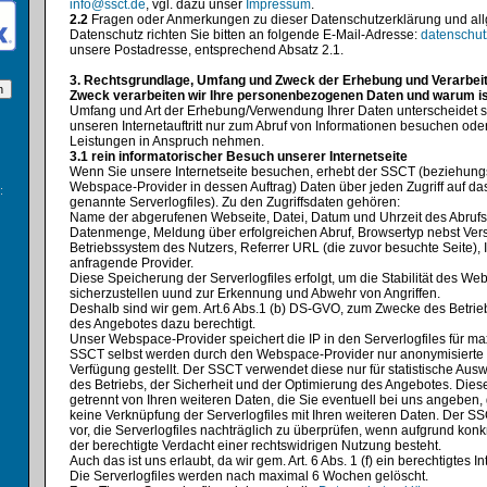
info@ssct.de
, vgl. dazu unser
Impressum
.
2.2
Fragen oder Anmerkungen zu dieser Datenschutzerklärung und al
Datenschutz richten Sie bitten an folgende E-Mail-Adresse:
datenschu
unsere Postadresse, entsprechend Absatz 2.1.
3. Rechtsgrundlage, Umfang und Zweck der Erhebung und Verarbei
Zweck verarbeiten wir Ihre personenbezogenen Daten und warum is
Umfang und Art der Erhebung/Verwendung Ihrer Daten unterscheidet s
unseren Internetauftritt nur zum Abruf von Informationen besuchen od
Leistungen in Anspruch nehmen.
3.1 rein informatorischer Besuch unserer Internetseite
Wenn Sie unsere Internetseite besuchen, erhebt der SSCT (beziehung
Webspace-Provider in dessen Auftrag) Daten über jeden Zugriff auf da
:
genannte Serverlogfiles). Zu den Zugriffsdaten gehören:
Name der abgerufenen Webseite, Datei, Datum und Uhrzeit des Abrufs
Datenmenge, Meldung über erfolgreichen Abruf, Browsertyp nebst Vers
Betriebssystem des Nutzers, Referrer URL (die zuvor besuchte Seite),
anfragende Provider.
Diese Speicherung der Serverlogfiles erfolgt, um die Stabilität des Weba
sicherzustellen uund zur Erkennung und Abwehr von Angriffen.
Deshalb sind wir gem. Art.6 Abs.1 (b) DS-GVO, zum Zwecke des Betrie
des Angebotes dazu berechtigt.
Unser Webspace-Provider speichert die IP in den Serverlogfiles für m
SSCT selbst werden durch den Webspace-Provider nur anonymisierte S
Verfügung gestellt. Der SSCT verwendet diese nur für statistische A
des Betriebs, der Sicherheit und der Optimierung des Angebotes. Die
getrennt von Ihren weiteren Daten, die Sie eventuell bei uns angeben, 
keine Verknüpfung der Serverlogfiles mit Ihren weiteren Daten. Der SS
vor, die Serverlogfiles nachträglich zu überprüfen, wenn aufgrund konk
der berechtigte Verdacht einer rechtswidrigen Nutzung besteht.
Auch das ist uns erlaubt, da wir gem. Art. 6 Abs. 1 (f) ein berechtigtes 
Die Serverlogfiles werden nach maximal 6 Wochen gelöscht.