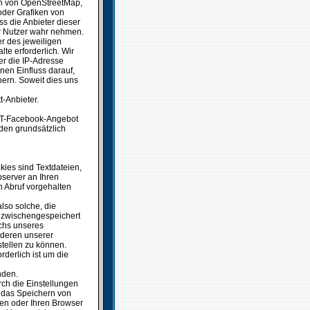
en von OpenStreetMap,
oder Grafiken von
s die Anbieter dieser
der Nutzer wahr nehmen.
r des jeweiligen
lte erforderlich. Wir
er die IP-Adresse
nen Einfluss darauf,
chern. Soweit dies uns
t-Anbieter.
SSCT-Facebook-Angebot
rden grundsätzlich
kies sind Textdateien,
server an Ihren
 Abruf vorgehalten
lso solche, die
en zwischengespeichert
chs unseres
nderen unserer
stellen zu können.
rderlich ist um die
nden.
ch die Einstellungen
 das Speichern von
en oder Ihren Browser