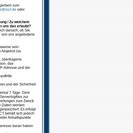
lgemein zum
tz@ssct.de
oder
tung / Zu welchem
t uns das erlaubt?
ich danach, ob Sie
er von uns angebotene
sweise sein
s Angebot (so
, übertragene
ion, das
 IP-Adresse und der
uftritts
bes und der Sicherheit
aximal 7 Tage. Dem
erverlogfiles zur
uswertungen zum Zweck
se Daten werden
gespeichert. Es erfolgt
CT behält sich jedoch
reter Anhaltspunkte
Interesse daran haben.