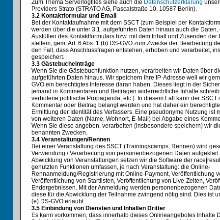
Zum Thema Serverlogfiles siehe auch die
Datenschutzerklärung
unser
Providers Strato (STRATO AG, Pascalstraße 10, 10587 Berlin).
3.2 Kontaktformular und Email
Bei der Kontaktaufnahme mit dem SSCT (zum Beispiel per Kontaktform
werden über die unter 3.1. aufgeführten Daten hinaus auch die Daten, 
Ausfüllen des Kontaktformulars bzw. mit dem Inhalt und Zusenden der 
stellem, gem. Art. 6 Abs. 1 (b) DS-GVO zum Zwecke der Bearbeitung de
den Fall, dass Anschlussfragen entstehen, erhoben und verarbeitet, i
gespeichert.
3.3 Gästebucheinträge
Wenn Sie die Gästebuchfunktion nutzen, verarbeiten wir Daten über die
aufgeführten Daten hinaus. Wir speichern Ihre IP-Adresse weil wir gem. 
GVO ein berechtigtes Interesse daran haben. Dieses liegt in der Sicher
jemand in Kommentaren und Beiträgen widerrechtliche Inhalte schreib
verbotene politische Propaganda, etc.). In diesem Fall kann der SSCT s
Kommentar oder Beitrag belangt werden und hat daher ein berechtigte
Ermittlung der Identität des Verfassers. Eine pseudonyme Nutzung ist 
von weiteren Daten (Name, Wohnort, E-Mail) bei Abgabe eines Kommenta
Wenn Sie diese angeben, verarbeiten (insbesondere speichern) wir di
benannten Zwecken.
3.4 Veranstaltungen/Rennen
Bei einer Veranstaltung des SSCT (Trainingscamps, Rennen) wird ges
Verwendung / Verarbeitung von personenbezogenen Daten aufgeklärt. 
Abwicklung von Veranstaltungen setzen wir die Software der race|resul
genutzten Funktionen umfassen, je nach Veranstaltung: die Online-
Rennanmeldung/Registrierung mit Online-Payment, Veröffentlichung vo
Veröffentlichung von Startlisten, Veröffentlichung von Live-Zeiten, Verö
Endergebnissen. Mit der Anmeldung werden personenbezogenen Daten
diese für die Abwicklung der Teilnahme zwingend nötig sind. Dies ist un
(e) DS-GVO erlaubt.
3.5 Einbindung von Diensten und Inhalten Dritter
Es kann vorkommen, dass innerhalb dieses Onlineangebotes Inhalte Dr