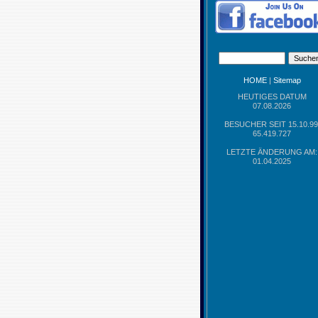
HOME
|
Sitemap
HEUTIGES DATUM
07.08.2026
BESUCHER SEIT 15.10.99
65.419.727
LETZTE ÄNDERUNG AM:
01.04.2025