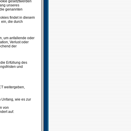
Cookie gesetztwerden
fang unseres
, die genannten
kies findet in diesem
ein, die durch
n, um anfallende oder
ion, Verlust oder
echend der
 die Erfüllung des
ungsfristen und
CT weitergeben,
m Unfang, wie es zur
n von
dert auf.