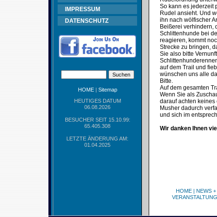
So kann es jederzeit 
IMPRESSUM
Rudel ansieht. Und w
ihn nach wölfischer 
DATENSCHUTZ
Beißerei verhindern, 
Schlittenhunde bei d
reagieren, kommt noc
Strecke zu bringen, 
Sie also bitte Vernu
Schlittenhunderennen
auf dem Trail und fie
wünschen uns alle das
Bitte.
Auf dem gesamten Trai
HOME
|
Sitemap
Wenn Sie als Zuschaue
HEUTIGES DATUM
darauf achten keines 
06.08.2026
Musher dadurch verfa
und sich im entspre
BESUCHER SEIT 15.10.99:
65.405.308
Wir danken Ihnen vie
LETZTE ÄNDERUNG AM:
01.04.2025
HOME
|
NEWS +
VERANSTALTUN