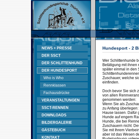
Hundesport - 2 B
NEWS + PRESSE
DER SSCT
Wer Schlittenhunde bes
DER SCHLITTENHUND
Betätigung mit ihnen 
später einmal in den 
DER HUNDESPORT
Schlittenhunderennen 
Who is Who
Zuschauer, welche sic
einfinden.
Rennklassen
Doch bevor Sie sich 
Fachausdrücke
von allen Rennveransta
genommen werden:
VERANSTALTUNGEN
Wenn Sie als Zuschau
SSCT-RENNEN
zu Anfang überlegen:
Hause lassen. Dafür g
DOWNLOADS
Hunde auf engem Raum
Hunde, die bei Rennen
BILDERGALERIE
Zuschauern nicht. D
GÄSTEBUCH
Sie mit Ihrem Vierbei
aber ist das Wesen de
KONTAKT
Rudelordnung unterwo