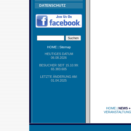
DATENSCHUTZ
HOME
|
Sitemap
HEUTIGES DATUM
06.08.2026
BESUCHER SEIT 15.10.99:
65.383.605
LETZTE ÄNDERUNG AM:
01.04.2025
HOME
|
NEWS +
VERANSTALTUN