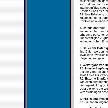
so konfigurieren, das
soll und Sie um Rück
Internetauftritts ist 
Session Cookies zuz
4.6
Eine Erhebung ode
Zusammenhang durch u
Cookies anfallende I
5. Datensicherheit
Wir setzen technisch
erhobene personenbez
unberechtigten Zugri
technologischen Entw
6. Dauer der Datens
Ihre Daten werden nur
jeweiligen Zweckes er
Regelungen / gesetzl
7. Weitergabe von D
7.1. Interne Empfän
Bei der Verarbeitung
soweit dies zur Zwecke
7.2. Externe Empfä
Wir leiten personenbe
Vertragserfüllung (z.B
Über die konkrete W
Veranstaltungen des 
8. Ihre Rechte (Wide
8.1
Sie haben folgen