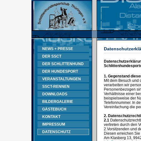
Datenschutzerklä
NEWS + PRESSE
DER SSCT
Datenschutzerklärung
DER SCHLITTENHUND
Schlittenhundesportc
DER HUNDESPORT
1. Gegenstand diese
VERANSTALTUNGEN
Mit dem Besuch und d
verarbeiten wir pers
SSCT-RENNEN
Personenbezogen sind
Verhältnisse einer b
DOWNLOADS
beispielsweise der N
BILDERGALERIE
Telefonnummer. In de
Vereinfachung die p
GÄSTEBUCH
2. Datenschutzrechtl
KONTAKT
2.1
Datenschutzrechtli
IMPRESSUM
vertreten durch den V
2.Vorsitzenden und 
DATENSCHUTZ
Diesen erreichen Sie 
Am Klasberg 13, 9942