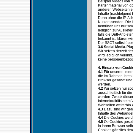
Beispiel Videos von 
Kartenmaterial von gp
anderen Webseiten ei
Inhalte (nachfolgend 
Denn ohne die IP-Adre
Nutzers senden. Die IP
bemühen uns nur solc
lediglich zur Auslief
falls die Dritt-Anbiet
bekannt ist, klären wi
Der SSCT selbst überm
3.6 Social Media-Plu
Wir setzen derzeit d
wird lediglich verlin
keine personenbezog
4. Einsatz von Cooki
4.1
Für unseren Intern
die im Rahmen Ihres 
Browser gesandt und 
werden.
4.2
Wir setzen nur sog
ausschließlich für di
werden. Zweck dieser
Internetauftritts bei
Webseiten weiterhin z
4.3
Dazu sind wir gem.
Inhalte des Webangeb
4.4
Die Cookies werde
4.5
Ob Cookies gesetz
in Ihrem Browser sel
Cookies gänzlich dea