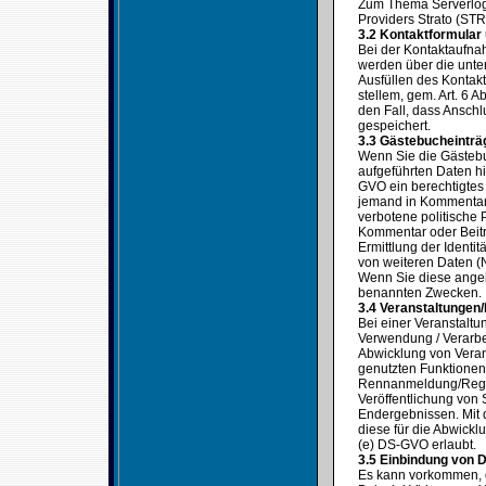
Zum Thema Serverlogf
Providers Strato (STR
3.2 Kontaktformular
Bei der Kontaktaufna
werden über die unter
Ausfüllen des Kontak
stellem, gem. Art. 6 
den Fall, dass Ansch
gespeichert.
3.3 Gästebucheinträ
Wenn Sie die Gästebuc
aufgeführten Daten hi
GVO ein berechtigtes 
jemand in Kommentare
verbotene politische 
Kommentar oder Beitr
Ermittlung der Identi
von weiteren Daten (N
Wenn Sie diese angeb
benannten Zwecken.
3.4 Veranstaltungen
Bei einer Veranstalt
Verwendung / Verarbe
Abwicklung von Verans
genutzten Funktionen 
Rennanmeldung/Regist
Veröffentlichung von S
Endergebnissen. Mit
diese für die Abwickl
(e) DS-GVO erlaubt.
3.5 Einbindung von D
Es kann vorkommen, d