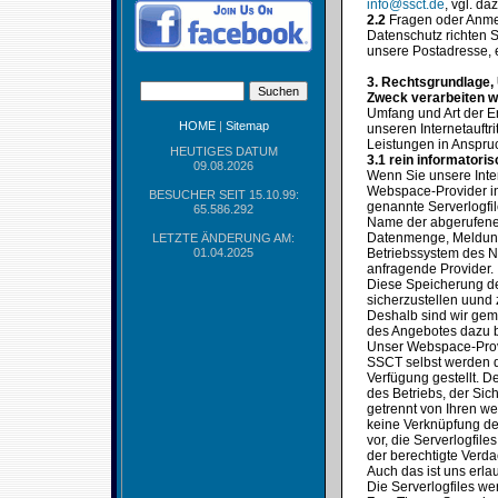
info@ssct.de
, vgl. d
2.2
Fragen oder Anme
Datenschutz richten S
unsere Postadresse, 
3. Rechtsgrundlage,
Zweck verarbeiten w
Umfang und Art der E
HOME
|
Sitemap
unseren Internetauft
Leistungen in Anspr
HEUTIGES DATUM
3.1 rein informatori
09.08.2026
Wenn Sie unsere Inte
Webspace-Provider in 
BESUCHER SEIT 15.10.99:
genannte Serverlogfil
65.586.292
Name der abgerufenen
Datenmenge, Meldung 
LETZTE ÄNDERUNG AM:
01.04.2025
Betriebssystem des Nu
anfragende Provider.
Diese Speicherung der 
sicherzustellen uund
Deshalb sind wir gem
des Angebotes dazu b
Unser Webspace-Provi
SSCT selbst werden d
Verfügung gestellt. 
des Betriebs, der Si
getrennt von Ihren we
keine Verknüpfung der
vor, die Serverlogfil
der berechtigte Verda
Auch das ist uns erlau
Die Serverlogfiles w