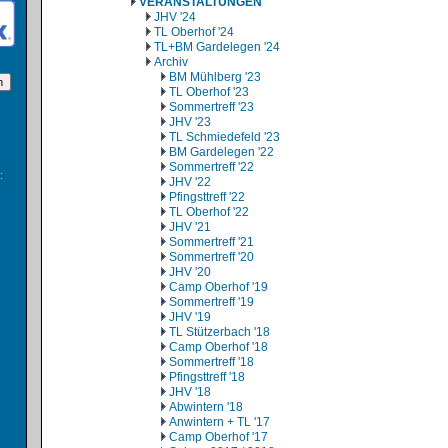
VERANSTALTUNGEN
JHV '24
TL Oberhof '24
TL+BM Gardelegen '24
Archiv
BM Mühlberg '23
TL Oberhof '23
Sommertreff '23
JHV '23
TL Schmiedefeld '23
BM Gardelegen '22
Sommertreff '22
:
JHV '22
Pfingsttreff '22
TL Oberhof '22
JHV '21
Sommertreff '21
Sommertreff '20
JHV '20
Camp Oberhof '19
Sommertreff '19
JHV '19
TL Stützerbach '18
Camp Oberhof '18
Sommertreff '18
Pfingsttreff '18
JHV '18
Abwintern '18
Anwintern + TL '17
Camp Oberhof '17