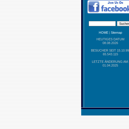
HOME
|
Sitemap
HEUTIGES DATUM
08.08.2026
BESUCHER SEIT 15.10.99
65.543.115
LETZTE ÄNDERUNG AM:
01.04.2025