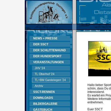
NEWS + PRESSE
DER SSCT
DER SCHLITTENHUND
DER HUNDESPORT
VERANSTALTUNGEN
JHV '24
TL Oberhof '24
TL+BM Gardelegen '24
Hallo lieber Spor
Archiv
schön, dass Du d
SSCT-RENNEN
interessierst.
Es wartet ein Pr
DOWNLOADS
Weitere Informati
entnehmen.
BILDERGALERIE
Euer SSCT
GÄSTEBUCH