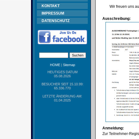
KONTAKT
Wir freuen uns au
IMPRESSUM
Ausschreibung:
DATENSCHUTZ
HOME
|
Sitemap
HEUTIGES DATUM
05.08.2026
BESUCHER SEIT 15.10.99:
65.336.770
LETZTE ÄNDERUNG AM:
01.04.2025
Anmeldung:
Zur Teilnehmer-Regist