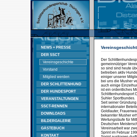
Vereinsgeschich
NEWS + PRESSE
DER SSCT
Der Schlittenhundespo
Vereinsgeschichte
gemeinnütziger Verein
so sind sind heute üb
Vorstand
betreiben aktiv Hunde
Mitglied werden
einiger unserer Mitgl
bei uns die Musher v
DER SCHLITTENHUND
auch einige Einzelhun
ist ein ordentliches 
DER HUNDESPORT
Schlittenhundesport
Suhler Sportbundes.
VERANSTALTUNGEN
Seit seiner Gründung
SSCT-RENNEN
internationaler Betei
Goldlauter, Frauenwal
DOWNLOADS
bekannter Musher erh
Wertungsläufe für Mit
BILDERGALERIE
Deutschen Meistersch
GÄSTEBUCH
Vereinsarbeit war zwe
Sprint im Februar 199
KONTAKT
Sprint austragen durft