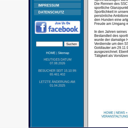
Die Rennen des SSCT s
IMPRESSUM
sportliche Glanzpunk
Sportlichkeit in uns
DATENSCHUTZ
persönliche Ambitione
den Hunden eine artge
Freude am Umgang mi
In den Jahren seines
Bestandteil des spor
wurde der damalige Ha
Verdienste um den SS
Goldlauter am 29.11.
ausgezeichnet. Ebenfa
HOME
|
Sitemap
Tätigkeit als Vorsitz
HEUTIGES DATUM
07.08.2026
BESUCHER SEIT 15.10.99:
65.461.402
LETZTE ÄNDERUNG AM:
01.04.2025
HOME
|
NEWS +
VERANSTALTUN