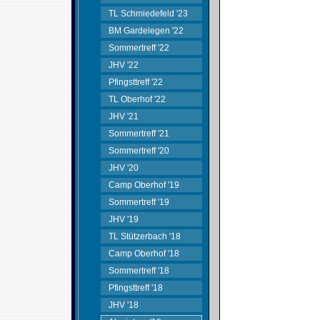
TL Schmiedefeld '23
BM Gardelegen '22
Sommertreff '22
JHV '22
Pfingsttreff '22
TL Oberhof '22
JHV '21
Sommertreff '21
Sommertreff '20
JHV '20
Camp Oberhof '19
Sommertreff '19
JHV '19
TL Stützerbach '18
Camp Oberhof '18
Sommertreff '18
Pfingsttreff '18
JHV '18