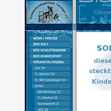
NEWS + PRESSE
DER SSCT
DER SCHLITTENHUND
DER HUNDESPORT
VERANSTALTUNGEN
JHV '24
TL Oberhof '24
TL+BM Gardelegen '24
Archiv
BM Mühlberg '23
TL Oberhof '23
Sommertreff '23
JHV '23