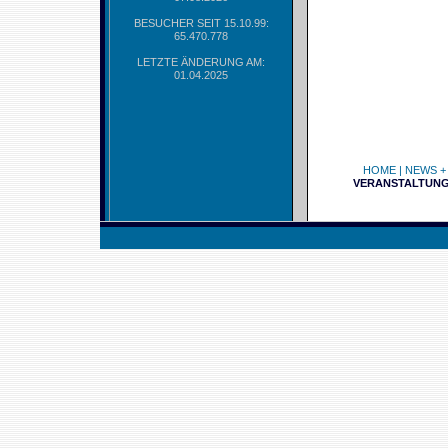
BESUCHER SEIT 15.10.99:
65.470.778
LETZTE ÄNDERUNG AM:
01.04.2025
HOME
|
NEWS +
VERANSTALTUN