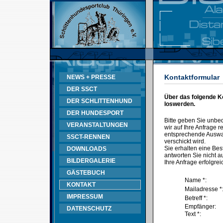
Kontaktformular
NEWS + PRESSE
DER SSCT
Über das folgende K
DER SCHLITTENHUND
loswerden.
DER HUNDESPORT
Bitte geben Sie unbe
VERANSTALTUNGEN
wir auf Ihre Anfrage
entsprechende Auswahl
SSCT-RENNEN
verschickt wird.
Sie erhalten eine Bes
DOWNLOADS
antworten Sie nicht au
BILDERGALERIE
Ihre Anfrage erfolgrei
GÄSTEBUCH
Name *:
KONTAKT
Mailadresse *
IMPRESSUM
Betreff *:
Empfänger:
DATENSCHUTZ
Text *: