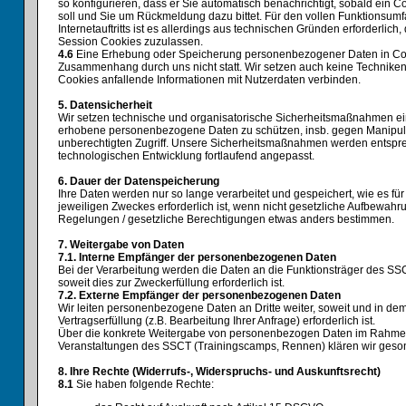
so konfigurieren, dass er Sie automatisch benachrichtigt, sobald ein 
soll und Sie um Rückmeldung dazu bittet. Für den vollen Funktionsum
Internetauftritts ist es allerdings aus technischen Gründen erforderlich
Session Cookies zuzulassen.
4.6
Eine Erhebung oder Speicherung personenbezogener Daten in Coo
Zusammenhang durch uns nicht statt. Wir setzen auch keine Techniken 
Cookies anfallende Informationen mit Nutzerdaten verbinden.
5. Datensicherheit
Wir setzen technische und organisatorische Sicherheitsmaßnahmen ei
erhobene personenbezogene Daten zu schützen, insb. gegen Manipulat
unberechtigten Zugriff. Unsere Sicherheitsmaßnahmen werden entspr
technologischen Entwicklung fortlaufend angepasst.
6. Dauer der Datenspeicherung
Ihre Daten werden nur so lange verarbeitet und gespeichert, wie es für
jeweiligen Zweckes erforderlich ist, wenn nicht gesetzliche Aufbewahr
Regelungen / gesetzliche Berechtigungen etwas anders bestimmen.
7. Weitergabe von Daten
7.1. Interne Empfänger der personenbezogenen Daten
Bei der Verarbeitung werden die Daten an die Funktionsträger des SS
soweit dies zur Zweckerfüllung erforderlich ist.
7.2. Externe Empfänger der personenbezogenen Daten
Wir leiten personenbezogene Daten an Dritte weiter, soweit und in de
Vertragserfüllung (z.B. Bearbeitung Ihrer Anfrage) erforderlich ist.
Über die konkrete Weitergabe von personenbezogen Daten im Rahme
Veranstaltungen des SSCT (Trainingscamps, Rennen) klären wir geson
8. Ihre Rechte (Widerrufs-, Widerspruchs- und Auskunftsrecht)
8.1
Sie haben folgende Rechte: