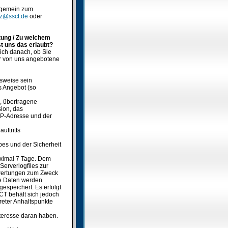
lgemein zum
tz@ssct.de
oder
tung / Zu welchem
t uns das erlaubt?
ich danach, ob Sie
er von uns angebotene
sweise sein
s Angebot (so
, übertragene
ion, das
 IP-Adresse und der
uftritts
bes und der Sicherheit
aximal 7 Tage. Dem
erverlogfiles zur
uswertungen zum Zweck
se Daten werden
gespeichert. Es erfolgt
CT behält sich jedoch
reter Anhaltspunkte
Interesse daran haben.