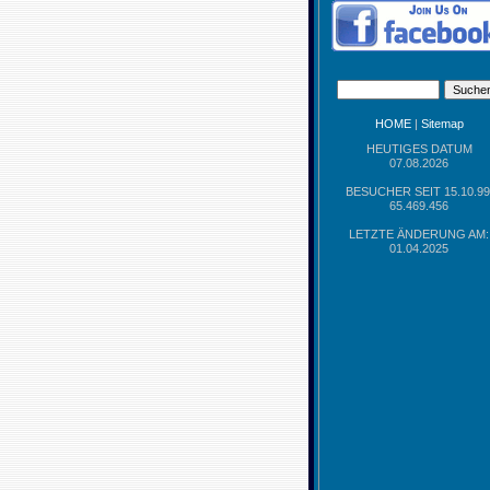
HOME
|
Sitemap
HEUTIGES DATUM
07.08.2026
BESUCHER SEIT 15.10.99
65.469.456
LETZTE ÄNDERUNG AM:
01.04.2025