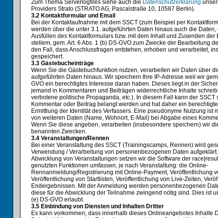
Zum Thema Serverlogfiles siehe auch die
Datenschutzerklärung
unser
Providers Strato (STRATO AG, Pascalstraße 10, 10587 Berlin).
3.2 Kontaktformular und Email
Bei der Kontaktaufnahme mit dem SSCT (zum Beispiel per Kontaktform
werden über die unter 3.1. aufgeführten Daten hinaus auch die Daten, 
Ausfüllen des Kontaktformulars bzw. mit dem Inhalt und Zusenden der 
stellem, gem. Art. 6 Abs. 1 (b) DS-GVO zum Zwecke der Bearbeitung de
den Fall, dass Anschlussfragen entstehen, erhoben und verarbeitet, i
gespeichert.
3.3 Gästebucheinträge
Wenn Sie die Gästebuchfunktion nutzen, verarbeiten wir Daten über die
aufgeführten Daten hinaus. Wir speichern Ihre IP-Adresse weil wir gem. 
GVO ein berechtigtes Interesse daran haben. Dieses liegt in der Sicher
jemand in Kommentaren und Beiträgen widerrechtliche Inhalte schreib
verbotene politische Propaganda, etc.). In diesem Fall kann der SSCT s
Kommentar oder Beitrag belangt werden und hat daher ein berechtigte
Ermittlung der Identität des Verfassers. Eine pseudonyme Nutzung ist 
von weiteren Daten (Name, Wohnort, E-Mail) bei Abgabe eines Kommenta
Wenn Sie diese angeben, verarbeiten (insbesondere speichern) wir di
benannten Zwecken.
3.4 Veranstaltungen/Rennen
Bei einer Veranstaltung des SSCT (Trainingscamps, Rennen) wird ges
Verwendung / Verarbeitung von personenbezogenen Daten aufgeklärt. 
Abwicklung von Veranstaltungen setzen wir die Software der race|resul
genutzten Funktionen umfassen, je nach Veranstaltung: die Online-
Rennanmeldung/Registrierung mit Online-Payment, Veröffentlichung vo
Veröffentlichung von Startlisten, Veröffentlichung von Live-Zeiten, Verö
Endergebnissen. Mit der Anmeldung werden personenbezogenen Daten
diese für die Abwicklung der Teilnahme zwingend nötig sind. Dies ist un
(e) DS-GVO erlaubt.
3.5 Einbindung von Diensten und Inhalten Dritter
Es kann vorkommen, dass innerhalb dieses Onlineangebotes Inhalte Dr