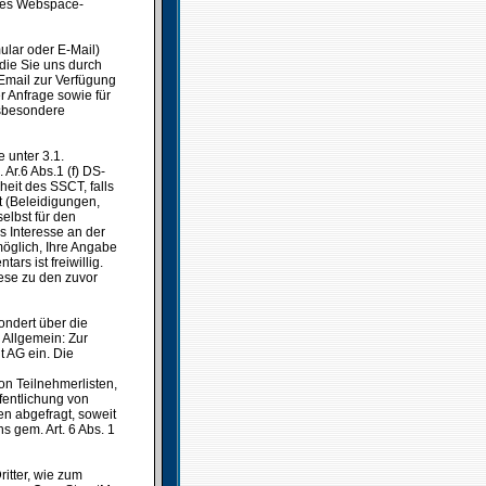
es Webspace-
ular oder E-Mail)
die Sie uns durch
Email zur Verfügung
r Anfrage sowie für
nsbesondere
 unter 3.1.
Ar.6 Abs.1 (f) DS-
heit des SSCT, falls
t (Beleidigungen,
elbst für den
s Interesse an der
möglich, Ihre Angabe
rs ist freiwillig.
ese zu den zuvor
ondert über die
Allgemein: Zur
t AG ein. Die
n Teilnehmerlisten,
ffentlichung von
 abgefragt, soweit
s gem. Art. 6 Abs. 1
itter, wie zum