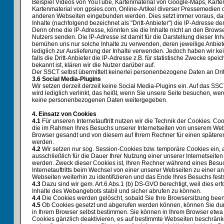
Beispiel Videos von YouTube, Kartenmaterial von Google-Maps, Kart
Kartenmaterial von gpsies.com, Online-Artikel diverser Pressemedien 
anderen Webseiten eingebunden werden. Dies setzt immer voraus, das
Inhalte (nachfolgend bezeichnet als "Dritt-Anbieter") die IP-Adresse 
Denn ohne die IP-Adresse, könnten sie die Inhalte nicht an den Browse
Nutzers senden. Die IP-Adresse ist damit für die Darstellung dieser Inha
bemühen uns nur solche Inhalte zu verwenden, deren jeweilige Anbiet
lediglich zur Auslieferung der Inhalte verwenden. Jedoch haben wir kei
falls die Dritt-Anbieter die IP-Adresse z.B. für statistische Zwecke spei
bekannt ist, klären wir die Nutzer darüber auf.
Der SSCT selbst übermittelt keinerlei personenbezogene Daten an Drit
3.6 Social Media-Plugins
Wir setzen derzeit derzeit keine Social Media-Plugins ein. Auf das 
wird lediglich verlinkt, das heißt, wenn Sie unsere Seite besuchen, we
keine personenbezogenen Daten weitergegeben.
4. Einsatz von Cookies
4.1
Für unseren Internetauftritt nutzen wir die Technik der Cookies. Coo
die im Rahmen Ihres Besuchs unserer Internetseiten von unserem Web
Browser gesandt und von diesem auf Ihrem Rechner für einen späteren
werden.
4.2
Wir setzen nur sog. Session-Cookies bzw. temporäre Cookies ein, a
ausschließlich für die Dauer Ihrer Nutzung einer unserer Internetseit
werden. Zweck dieser Cookies ist, Ihren Rechner während eines Besu
Internetauftritts beim Wechsel von einer unserer Webseiten zu einer a
Webseiten weiterhin zu identifizieren und das Ende Ihres Besuchs fest
4.3
Dazu sind wir gem. Art.6 Abs.1 (b) DS-GVO berechtigt, weil dies erfo
Inhalte des Webangebots stabil und sicher abrufen zu können.
4.4
Die Cookies werden gelöscht, sobald Sie Ihre Browsersitzung bee
4.5
Ob Cookies gesetzt und abgerufen werden können, können Sie dur
in Ihrem Browser selbst bestimmen. Sie können in Ihrem Browser etwa
Cookies gänzlich deaktivieren, es auf bestimmte Webseiten beschränk