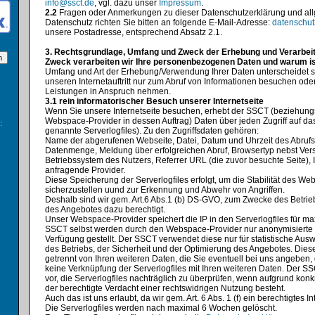
info@ssct.de
, vgl. dazu unser
Impressum
.
2.2
Fragen oder Anmerkungen zu dieser Datenschutzerklärung und al
Datenschutz richten Sie bitten an folgende E-Mail-Adresse:
datenschu
unsere Postadresse, entsprechend Absatz 2.1.
3. Rechtsgrundlage, Umfang und Zweck der Erhebung und Verarbei
Zweck verarbeiten wir Ihre personenbezogenen Daten und warum is
Umfang und Art der Erhebung/Verwendung Ihrer Daten unterscheidet s
unseren Internetauftritt nur zum Abruf von Informationen besuchen od
Leistungen in Anspruch nehmen.
3.1 rein informatorischer Besuch unserer Internetseite
Wenn Sie unsere Internetseite besuchen, erhebt der SSCT (beziehung
Webspace-Provider in dessen Auftrag) Daten über jeden Zugriff auf da
:
genannte Serverlogfiles). Zu den Zugriffsdaten gehören:
Name der abgerufenen Webseite, Datei, Datum und Uhrzeit des Abrufs
Datenmenge, Meldung über erfolgreichen Abruf, Browsertyp nebst Vers
Betriebssystem des Nutzers, Referrer URL (die zuvor besuchte Seite),
anfragende Provider.
Diese Speicherung der Serverlogfiles erfolgt, um die Stabilität des Weba
sicherzustellen uund zur Erkennung und Abwehr von Angriffen.
Deshalb sind wir gem. Art.6 Abs.1 (b) DS-GVO, zum Zwecke des Betrie
des Angebotes dazu berechtigt.
Unser Webspace-Provider speichert die IP in den Serverlogfiles für m
SSCT selbst werden durch den Webspace-Provider nur anonymisierte S
Verfügung gestellt. Der SSCT verwendet diese nur für statistische A
des Betriebs, der Sicherheit und der Optimierung des Angebotes. Die
getrennt von Ihren weiteren Daten, die Sie eventuell bei uns angeben, 
keine Verknüpfung der Serverlogfiles mit Ihren weiteren Daten. Der SS
vor, die Serverlogfiles nachträglich zu überprüfen, wenn aufgrund konk
der berechtigte Verdacht einer rechtswidrigen Nutzung besteht.
Auch das ist uns erlaubt, da wir gem. Art. 6 Abs. 1 (f) ein berechtigtes 
Die Serverlogfiles werden nach maximal 6 Wochen gelöscht.