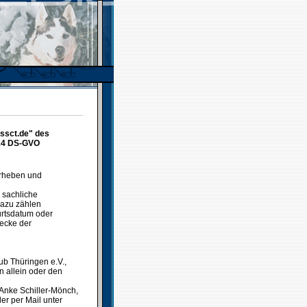
.ssct.de" des
 14 DS-GVO
erheben und
 sachliche
Dazu zählen
urtsdatum oder
ecke der
ub Thüringen e.V.,
n allein oder den
 Anke Schiller-Mönch,
er per Mail unter