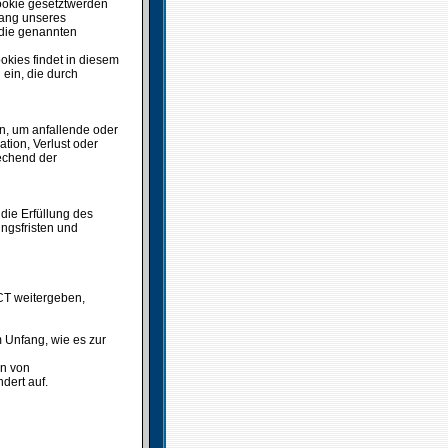
Cookie gesetztwerden
fang unseres
, die genannten
kies findet in diesem
ein, die durch
n, um anfallende oder
ion, Verlust oder
echend der
 die Erfüllung des
ungsfristen und
CT weitergeben,
m Unfang, wie es zur
n von
dert auf.