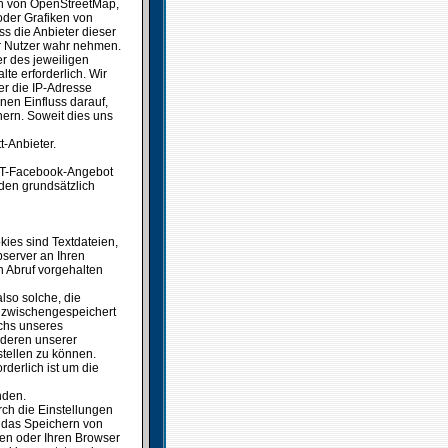
en von OpenStreetMap,
oder Grafiken von
s die Anbieter dieser
der Nutzer wahr nehmen.
r des jeweiligen
lte erforderlich. Wir
er die IP-Adresse
nen Einfluss darauf,
chern. Soweit dies uns
t-Anbieter.
SSCT-Facebook-Angebot
rden grundsätzlich
kies sind Textdateien,
server an Ihren
 Abruf vorgehalten
lso solche, die
en zwischengespeichert
chs unseres
nderen unserer
stellen zu können.
rderlich ist um die
nden.
ch die Einstellungen
 das Speichern von
en oder Ihren Browser