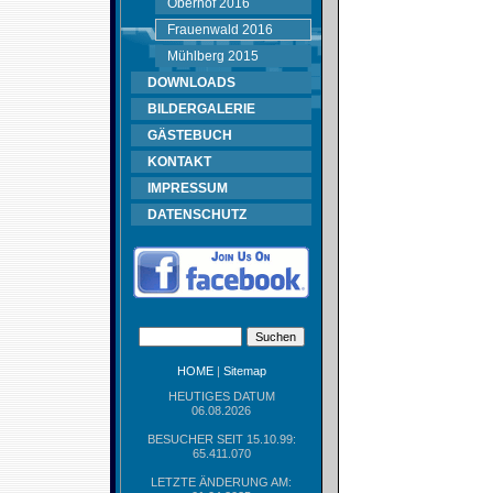
Oberhof 2016
Frauenwald 2016
Mühlberg 2015
DOWNLOADS
BILDERGALERIE
GÄSTEBUCH
KONTAKT
IMPRESSUM
DATENSCHUTZ
HOME
|
Sitemap
HEUTIGES DATUM
06.08.2026
BESUCHER SEIT 15.10.99:
65.411.070
LETZTE ÄNDERUNG AM: