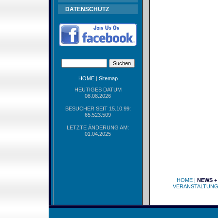
DATENSCHUTZ
HOME
|
Sitemap
HEUTIGES DATUM
08.08.2026
BESUCHER SEIT 15.10.99:
65.523.509
LETZTE ÄNDERUNG AM:
01.04.2025
HOME
|
NEWS +
VERANSTALTUN