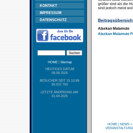
größer sind als die 
KONTAKT
sind jedoch meist wol
IMPRESSUM
DATENSCHUTZ
Beitragsübersich
Alaskan Malamute
Alaskan Malamute F
HOME
|
Sitemap
HEUTIGES DATUM
08.08.2026
BESUCHER SEIT 15.10.99:
65.537.793
LETZTE ÄNDERUNG AM:
01.04.2025
HOME
|
NEWS +
VERANSTALTUN