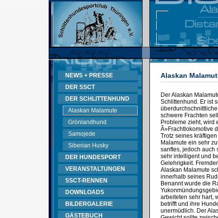
Alaskan Malamut
NEWS + PRESSE
DER SSCT
Der Alaskan Malamute
DER SCHLITTENHUND
Schlittenhund. Er ist s
überdurchschnittliche
Alaskan Malamute
schwere Frachten sel
Grönlandhund
Probleme zieht, wird 
Â»Frachtlokomotive 
Samojede
Trotz seines kräftige
Malamute ein sehr zut
Siberian Husky
sanftes, jedoch auch 
sehr intelligent und b
DER HUNDESPORT
Gelehrigkeit. Fremd
VERANSTALTUNGEN
Alaskan Malamute sch
innerhalb seines Rud
SSCT-RENNEN
Benannt wurde die R
Yukonmündungsgebiet
DOWNLOADS
arbeiteten sehr hart,
BILDERGALERIE
betrifft und ihre Hun
unermüdlich. Der Ala
GÄSTEBUCH
Gewicht sollte zwisc