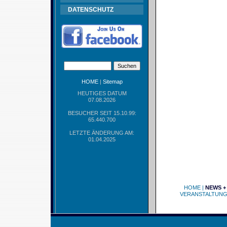
DATENSCHUTZ
HOME
|
Sitemap
HEUTIGES DATUM
07.08.2026
BESUCHER SEIT 15.10.99:
65.440.700
LETZTE ÄNDERUNG AM:
01.04.2025
HOME
|
NEWS +
VERANSTALTUN