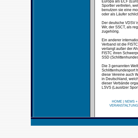
Europa als ECF (Europ
Sportler vertreten, w
benutzen sie eine mo
oder als Läufer schli
Der deutsche VDSV ist
Wir, der SSCT, als re
zugehörig.
Ein anderer internati
Verband ist die FISTC
verlangt außer der Ah
FISTC ihren Schwerpu
SSD (Schlittenhundes
Die 3 genannten Welt
Schlittenhundesport h
diese Vereine auch W
in Deutschland, welch
dieser Verbände orga
LSVS (Lausitzer Sport
HOME
|
NEWS +
VERANSTALTUN