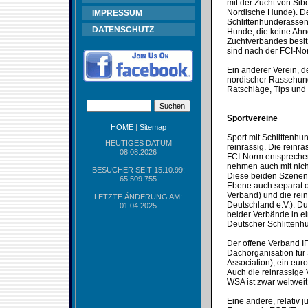
mit der Zucht von Si
Nordische Hunde). Der
IMPRESSUM
Schlittenhunderassen
DATENSCHUTZ
Hunde, die keine Ah
Zuchtverbandes besitz
sind nach der FCI-No
Ein anderer Verein, d
nordischer Rassehunde
Ratschläge, Tips und
Sportvereine
HOME
|
Sitemap
Sport mit Schlittenhu
HEUTIGES DATUM
reinrassig. Die reinra
08.08.2026
FCI-Norm entsprechen.
nehmen auch mit nich
BESUCHER SEIT 15.10.99:
Diese beiden Szenen 
65.509.755
Ebene auch separat o
Verband) und die rei
LETZTE ÄNDERUNG AM:
Deutschland e.V.). D
01.04.2025
beider Verbände in 
Deutscher Schlittenh
Der offene Verband IF
Dachorganisation für
Association), ein eu
Auch die reinrassige 
WSA ist zwar weltweit
Eine andere, relativ 