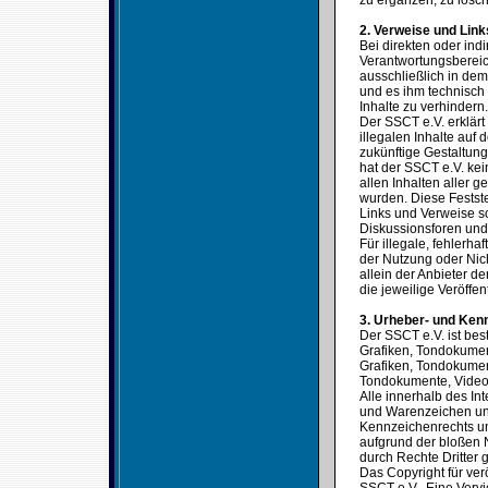
zu ergänzen, zu lösch
2. Verweise und Link
Bei direkten oder ind
Verantwortungsbereic
ausschließlich in dem 
und es ihm technisch
Inhalte zu verhindern.
Der SSCT e.V. erklärt
illegalen Inhalte auf
zukünftige Gestaltung
hat der SSCT e.V. kein
allen Inhalten aller g
wurden. Diese Festste
Links und Verweise s
Diskussionsforen und 
Für illegale, fehlerh
der Nutzung oder Nich
allein der Anbieter de
die jeweilige Veröffen
3. Urheber- und Ken
Der SSCT e.V. ist bes
Grafiken, Tondokumen
Grafiken, Tondokumen
Tondokumente, Video
Alle innerhalb des In
und Warenzeichen unt
Kennzeichenrechts un
aufgrund der bloßen 
durch Rechte Dritter g
Das Copyright für verö