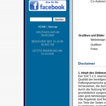
Co-Autoren
HOME
|
Sitemap
HEUTIGES DATUM
09.08.2026
Grafiken und Bilder
Webdesign
BESUCHER SEIT 15.10.99:
65.602.728
Grafiken
Fotos
LETZTE ÄNDERUNG AM:
01.04.2025
Disclaimer
1. Inhalt des Online
Der SSCT e.V. übernimm
Qualität der bereitges
Haftungsansprüche ge
Art beziehen, die du
durch die Nutzung feh
grundsätzlich ausgesc
oder grob fahrlässige
Alle Angebote sind fr
vor, Teile der Seite