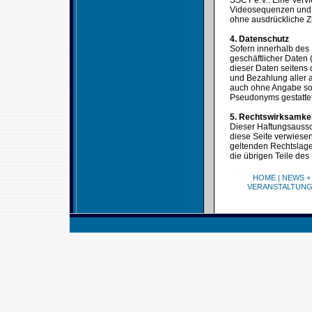
SSCT e.V.. Eine Verv
Videosequenzen und T
ohne ausdrückliche Z
4. Datenschutz
Sofern innerhalb des 
geschäftlicher Daten 
dieser Daten seitens 
und Bezahlung aller a
auch ohne Angabe sol
Pseudonyms gestattet
5. Rechtswirksamke
Dieser Haftungsaussch
diese Seite verwiesen
geltenden Rechtslage 
die übrigen Teile des
HOME
|
NEWS +
VERANSTALTUN