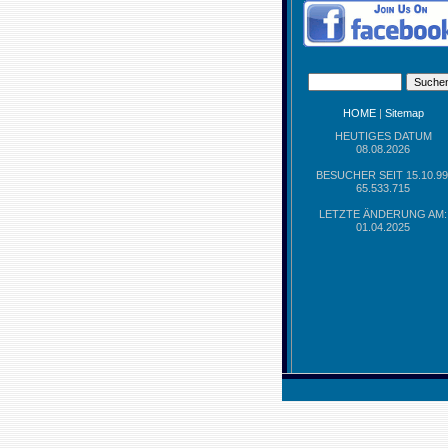
HOME
|
Sitemap
HEUTIGES DATUM
08.08.2026
BESUCHER SEIT 15.10.99
65.533.715
LETZTE ÄNDERUNG AM:
01.04.2025