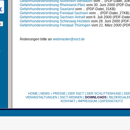
Gefahrhundeverordnung Nordrhein-Westfalen
vom ... (PDF-Datei, 30
Gefahrhundeverordnung Rheinland-Pfalz
vom 30. Juni 2000 (PDF-Dat
Gefahrhundeverordnung Saarland
vom ... (PDF-Datei, 31KB)
Gefahrhundeverordnung Freistaat Sachsen
vom ... (PDF-Datei, 27KB)
Gefahrhundeverordnung Sachsen-Anhalt
vom 6. Juli 2000 (PDF-Date
Gefahrhundeverordnung Schleswig-Holstein
vom 28. Juni 2000 (PDF-
Gefahrhundeverordnung Freistaat Thüringen
vom 21. März 2000 (PDF
Änderungen bitte an
webmaster@ssct.de
:
HOME
|
NEWS + PRESSE
|
DER SSCT
|
DER SCHLITTENHUND
|
DE
VERANSTALTUNGEN
|
SSCT-RENNEN
|
DOWNLOADS
|
BILDERGALE
KONTAKT
|
IMPRESSUM
|
DATENSCHUTZ