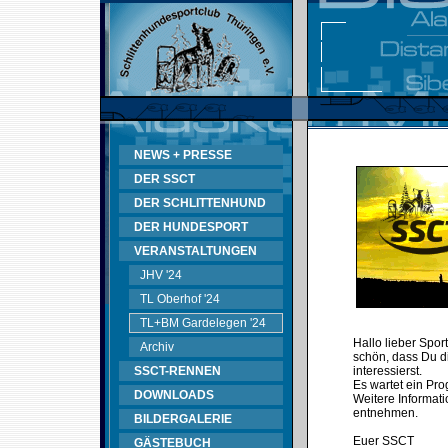
NEWS + PRESSE
DER SSCT
DER SCHLITTENHUND
DER HUNDESPORT
VERANSTALTUNGEN
JHV '24
TL Oberhof '24
TL+BM Gardelegen '24
Hallo lieber Spor
Archiv
schön, dass Du d
SSCT-RENNEN
interessierst.
Es wartet ein Pr
DOWNLOADS
Weitere Informati
entnehmen.
BILDERGALERIE
Euer SSCT
GÄSTEBUCH